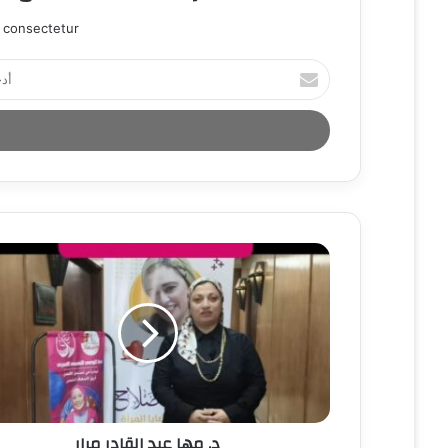
 consectetur.
أ
د
خ
ل
ب
ر
ي
د
ك
ا
ل
إ
ل
ك
ت
ر
و
ن
د. مها عبد القادر مرار
ي