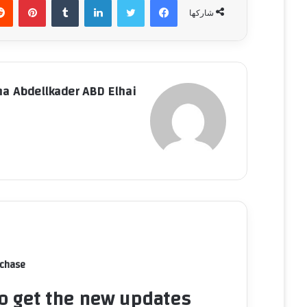
شاركها
a Abdellkader ABD Elhai
rchase
to get the new updates!