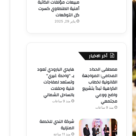
مبيعات مؤلفات الكاتبة
أمنية الطنطاوي كسرت
كل التوقعات
يناير 29, 2025
أخر الاخبار
مصطفى الحداد
هايدي البارودي تعود
المحامى: المواجهة
بـ “واحدة غيري”
القانونية لخطاب
وتستعد لمفاجآت
الكراهية تبدأ بتشريع
فنية وحفلات
واضح ووعي
بالساحل الشمالي
مجتمعي
منذ 9 ساعات
منذ 9 ساعات
شركة الندي للخدمة
المنزلية
منذ 11 ساعة