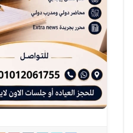
فيسبوك
تويتر
لينكدإن
‏Tumblr
بينتيريست