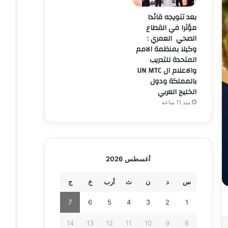
بعد تتويجه قائدا
مؤثرا في القطاع
الصحي العمري :
وكيلا بمنظمة الامم
المتحدة للتدريب
والاعلام ال UN MTC
بالمملكة ودول
الخليج العربي
منذ 11 ساعة
أغسطس 2026
س
د
ن
ث
أرب
خ
ج
7
6
5
4
3
2
1
14
13
12
11
10
9
8