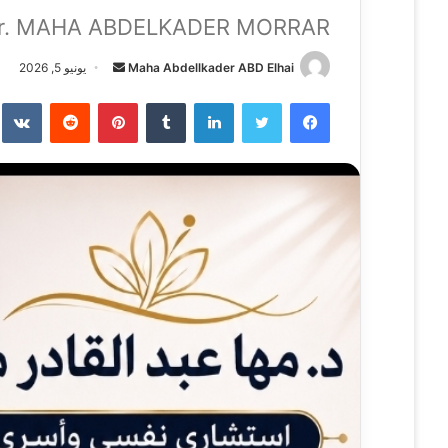
r. MAHA ABDELKADER MORRAR
Maha Abdellkader ABD Elhai
أ
يونيو 5, 2026
ر
فيسبوك
تويتر
لينكدإن
‏Tumblr
بينتيريست
‏Reddit
‏te
س
ل
ب
ر
ي
د
ا
إ
ل
ك
ت
ر
و
ن