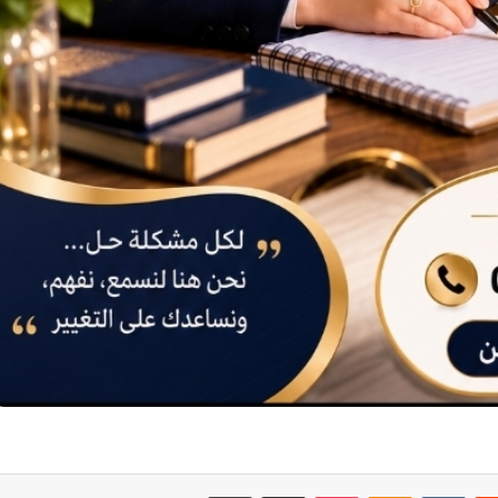
‏Reddit
‏VKontakte
Odnoklassniki
بوكيت
مشاركة عبر البريد
طباعة