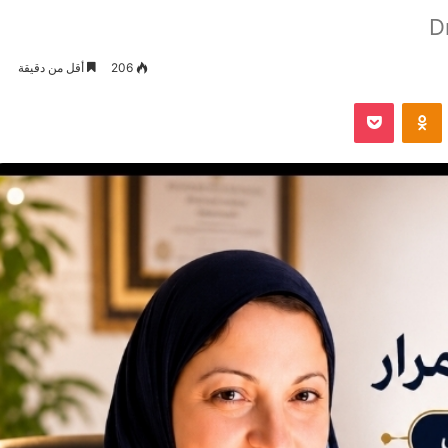
D
206
أقل من دقيقة
VKontak
Odnoklassniki
بوكيت