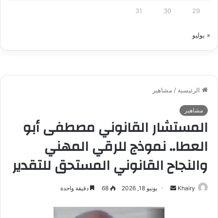
31
30
29
« يوليو