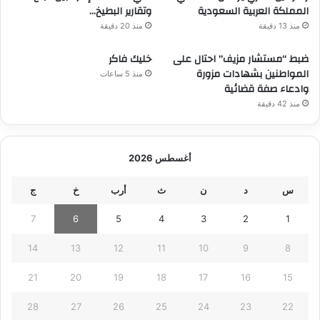
المملكة العربية السعودية
وتقارير البطيخ…
منذ 13 دقيقة
منذ 20 دقيقة
ضبط “مستشار مزيف” احتال على
خليك فاكر
المواطنين بشهادات مزورة
منذ 5 ساعات
وادعاء صفة قضائية
منذ 42 دقيقة
أغسطس 2026
س
د
ن
ث
أرب
خ
ج
7
6
5
4
3
2
1
14
13
12
11
10
9
8
21
20
19
18
17
16
15
28
27
26
25
24
23
22