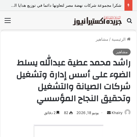
شكرا مجموعة شركات نهضة مصر لتعاونها دائما في توزيع هدايا السيد الرئيس مع حزب مستقبل وطن كل عام
بحث
الق
عن
الرئيسية
/
مشاهير
مشاهير
راشد محمد عطية عبدالله يسلط
الضوء على أسس إدارة وتشغيل
شركات الصيانة والتشغيل
وتحقيق النجاح المؤسسي
Khairy
أ
يونيو 18, 2026
82
2 دقائق
ر
س
ل