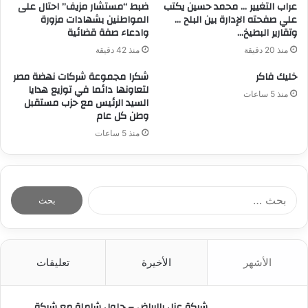
عراب التغيير … محمد حسين يكتب
ضبط “مستشار مزيف” احتال على
علي صفحته الإدارة بين البلح …
المواطنين بشهادات مزورة
وتقارير البطيخ…
وادعاء صفة قضائية
منذ 20 دقيقة
منذ 42 دقيقة
خليك فاكر
شكرا مجموعة شركات نهضة مصر
لتعاونها دائما في توزيع هدايا
منذ 5 ساعات
السيد الرئيس مع حزب مستقبل
وطن كل عام
منذ 5 ساعات
ا
ل
ب
ح
ث
الأشهر
الأخيرة
تعليقات
ع
ن
:
شركة عزل بالرياض – حلول شاملة مع شركة