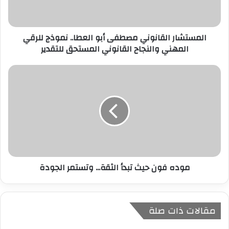
ك
ت
ر
المستشار القانوني مصطفى أبو العطا.. نموذج للرقي
و
المهني والنجاح القانوني المستحق للتقدير
ن
ي
موده فون حيث تبدأ الثقة... وتستمر الجودة
مقالات ذات صلة