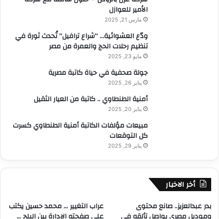
الأمير للعوازل
مارس 21, 2025
ودّع العشوائية… “شراع ترافيل” تُحدث ثورة في
تنظيم رحلات الحج والعمرة من مصر
مايو 23, 2025
جولة صحفية في حياة كاتبة مصرية
يناير 26, 2025
أمنية الطنطاوي .. كاتبة من العيار الثقيل
يناير 20, 2025
مبيعات مؤلفات الكاتبة أمنية الطنطاوي كسرت
كل التوقعات
يناير 29, 2025
أخر الاخبار
بدر عبدالعزيز.. صانع محتوى
عراب التغيير … محمد حسين يكتب
وموديل مصري يواصل تألقه في
علي صفحته الإدارة بين البلح …