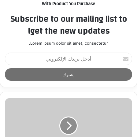
With Product You Purchase
Subscribe to our mailing list to
get the new updates!
Lorem ipsum dolor sit amet, consectetur.
أ
د
خ
ل
ب
ر
ي
د
ك
ا
ل
إ
ل