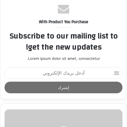
With Product You Purchase
Subscribe to our mailing list to
get the new updates!
Lorem ipsum dolor sit amet, consectetur.
أ
د
خ
ل
ب
ر
ي
د
ك
ا