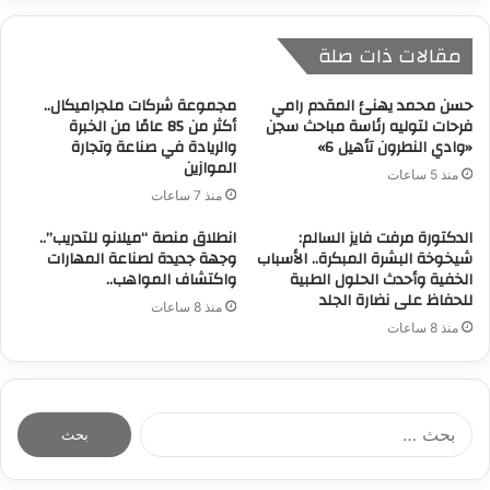
مقالات ذات صلة
حسن محمد يهنئ المقدم رامي
مجموعة شركات ملجراميكال..
فرحات لتوليه رئاسة مباحث سجن
أكثر من 85 عامًا من الخبرة
«وادي النطرون تأهيل 6»
والريادة في صناعة وتجارة
الموازين
منذ 5 ساعات
منذ 7 ساعات
الدكتورة مرفت فايز السالم:
انطلاق منصة “ميلانو للتدريب”..
شيخوخة البشرة المبكرة.. الأسباب
وجهة جديدة لصناعة المهارات
الخفية وأحدث الحلول الطبية
واكتشاف المواهب..
للحفاظ على نضارة الجلد
منذ 8 ساعات
منذ 8 ساعات
ا
ل
ب