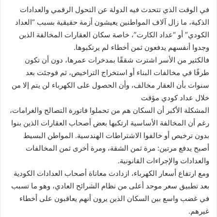
ب
في الوقت الذي تتحدث فيه الدولة عن التحول الرقمي والعدادات
ر
الذكية، ما زال آلاف المواطنين يعيشون أزمة حقيقية بسبب “العداد
ي
الكودي” أو “عداد الكارت”، خاصة سكان العقارات المخالفة الذين
د
وجدوا أنفسهم يدفعون ثمن أخطاء لم يرتكبوها.
ا
فالكثير من الأسر اشترت شققًا بمدخرات عمرها، دون أن تكون
إ
طرفًا في مخالفات البناء أو استخراج التراخيص، ثم فوجئت بعد
ل
سنوات بأن العقار مخالف، وأن الحصول على الكهرباء لن يتم إلا من
ك
خلال عداد كودي مؤقت
ت
المشكلة الأكبر أن السكان هم من تحملوا فاتورة التصالح والغرامات،
ر
رغم أن المخالفة الأساسية ارتكبها بعض أصحاب العقارات الذين بنوا
و
ن
بدون ترخيص أو خالفوا الاشتراطات الهندسية. المواطن البسيط
ي
أصبح يدفع مرتين: مرة ثمن الشقة، ومرة أخرى ثمن المخالفات
ا
والعدادات والإجراءات القانونية.
ومع ارتفاع أسعار الكهرباء، ازدادت معاناة أصحاب العدادات الكودية
بعد تطبيق سعر موحد أعلى من نظام الشرائح العادي، وهو ما تسبب
في غضب واسع بين السكان الذين يرون أنهم يعاقبون على أخطاء
غيرهم.