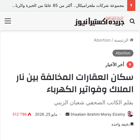
مجموعة شركات ملجراميكال.. أكثر من 85 عامًا من الخبرة والريادة في صناعة وتجارة الموازين
بحث
الق
عن
الرئيسية
/
Abortion
Abortion
أخر الأخبار
سكان العقارات المخالفة بين نار
الملاك وفواتير الكهرباء
بقلم الكاتب الصحفي شعبان الزيني
Shaaban ibrahim Morsy Elzeiny
أ
مايو 25, 2026
512٬786
ر
دقيقة واحدة
س
ل