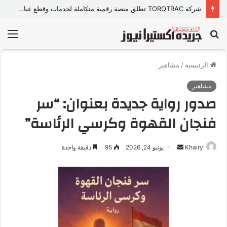
شركة TORQTRAC تطلق منصة رقمية متكاملة لخدمات وقطع غيار المعدات الثقيلة في مصر
بحث
الق
عن
الرئيسية
/
مشاهير
مشاهير
صدور رواية جديدة بعنوان: “سر
فنجان القهوة وكرسي الرئاسة”
Khairy
أ
يونيو 24, 2026
95
دقيقة واحدة
ر
س
ل
ب
ر
ي