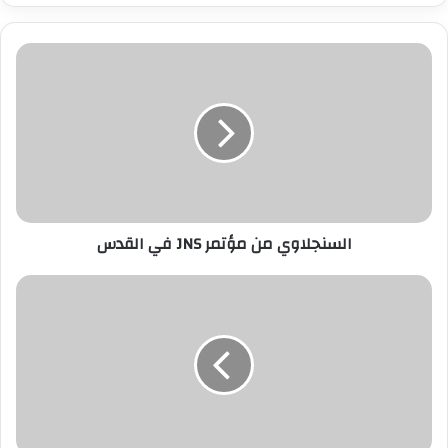
ر
ي
د
ك
ا
ل
إ
ل
ك
ت
ر
السنجلاوي من مؤتمر JNS في القدس
و
ن
ي