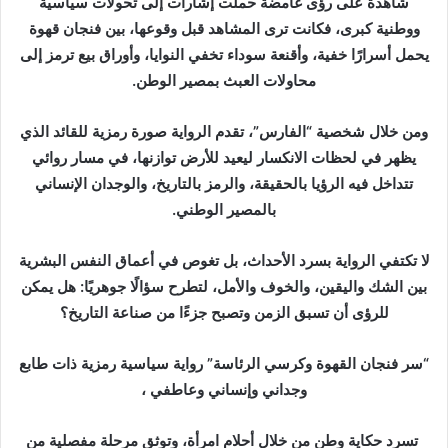
شاهدة على رؤى غامضة حملت إشارات إلى تحولات سياسية
ووطنية كبرى، فكانت ترى المشاهد قبل وقوعها، بين فنجان قهوة
يحمل أسرارًا خفية، وأقنعة سوداء تخفي النوايا، وأوراق بيع ترمز إلى
محاولات العبث بمصير الوطن.
ومن خلال شخصية “الفارس”، تقدم الرواية صورة رمزية للقائد الذي
يظهر في لحظات الانكسار ليعيد للأرض توازنها، في مسار روائي
تتداخل فيه الرؤيا بالحقيقة، والرمز بالتاريخ، والوجدان الإنساني
بالمصير الوطني.
لا تكتفي الرواية بسرد الأحداث، بل تغوص في أعماق النفس البشرية
بين الشك واليقين، والخوف والأمل، لتطرح سؤالًا جوهريًا: هل يمكن
للرؤى أن تسبق الزمن وتصبح جزءًا من صناعة التاريخ؟
“سر فنجان القهوة وكرسي الرئاسة” رواية سياسية رمزية ذات طابع
وجداني وإنساني وعاطفي ،
تسرد حكاية وطن من خلال أحلام امرأة، وتوثق مرحلة مفصلية من