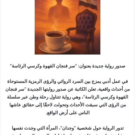
د
ا
إ
ل
ك
ت
ر
و
ن
صدور رواية جديدة بعنوان: “سر فنجان القهوة وكرسي الرئاسة”
ي
ا
في عمل أدبي يمزج بين السرد الروائي والرؤى الرمزية المستوحاة
من أحداث واقعية، تعلن الكاتبة عن صدور روايتها الجديدة “سر فنجان
القهوة وكرسي الرئاسة”، وهي رواية تتناول رحلة وطن عبر سلسلة
من الرؤى التي سبقت الأحداث وتحولت لاحقًا إلى حقائق عاشها
الناس على أرض الواقع.
تدور الرواية حول شخصية “وجدان”، المرأة التي وجدت نفسها