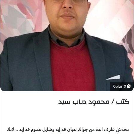
د
ا
إ
ل
ك
ت
ر
و
ن
ي
ا
Oplus_0
كتب / محمود دياب سيد
محدش عارف انت من جواك تعبان قد إيه وشايل هموم قد إيه .. لانك