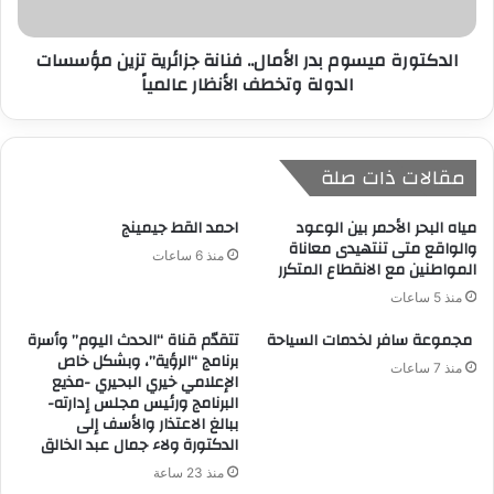
الدكتورة ميسوم بدر الأمال.. فنانة جزائرية تزين مؤسسات
الدولة وتخطف الأنظار عالمياً
مقالات ذات صلة
مياه البحر الأحمر بين الوعود
احمد القط جيمينج
والواقع متى تنتهيدى معاناة
منذ 6 ساعات
المواطنين مع الانقطاع المتكرر
منذ 5 ساعات
مجموعة سافر لخدمات السياحة
تتقدّم قناة “الحدث اليوم” وأسرة
برنامج “الرؤية”، وبشكل خاص
منذ 7 ساعات
الإعلامي خيري البحيري -مذيع
البرنامج ورئيس مجلس إدارته-
ببالغ الاعتذار والأسف إلى
الدكتورة ولاء جمال عبد الخالق
منذ 23 ساعة