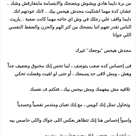
من برة دايما هادي وبشوش وبتضحك والابتسامة مابتفارقش وشك ..
عشان كدة مهما اشتكيت محدش هيحس بيك .. لانك عودتهم انك
دايما واقف علي رجلك في وش اي حاجه مهما كانت صعبة .. ياريت
الناس تقدر تفهم اننا بنضحك من كتر الهم والحزن والضغط النفسي
اللي جوانا
محدش هيحس “بوجعك” غيرك
فى إحساس كده صعب يتوصف ، لما تحس إنك مخنوق وضعيف جداً
وهش ، ومش لاقى حد يسمعك ، أو حتى لو لقيت وفضلت تحكي
تلاقيه مش بيفهمك ومش بيحس بيك ، فتكتم ف نفسك
وتحاول تمثل إنك كويس ، مع إنك تعبان ومتدمر نفسياً وجسدياً
واسوأ إحساس هنا إنك تتظاهر بعكس اللى جواك واللى حاسس بيه
ساعتها بس هتحس إنك وحيد جدا ومش مفهوم