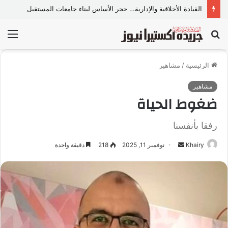
القيادة الأخلاقية والإدارية… حجر الأساس لبناء جامعات المستقبل
بحث
الق
عن
الرئيسية
/
مشاهير
مشاهير
ضغوط الحياة
رفقا بأنفسنا
Khairy
أ
نوفمبر 11, 2025
218
دقيقة واحدة
ر
س
ل
ب
ر
ي