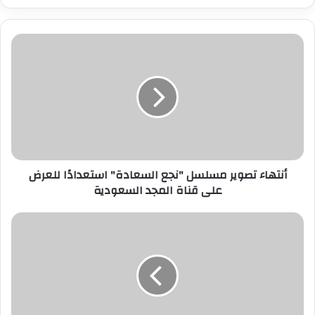
ر
ي
د
ك
ا
ل
إ
ل
ك
ت
ر
أنتهاء تصوير مسلسل "نجع السعادة" استعدادًا للعرض
و
على قناة المجد السعودية
ن
ي