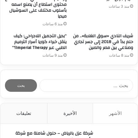
محتوى استطاع أن يصنع اسمه
منذ 3 ساعات
بأسلوب مختلف على السوشيال
ميديا
منذ 6 ساعات
شريف النادي «سوق الغلابة».. من
“بديل التجميل اللاجراحي: كيف
حلم بدأ في 2018 إلى جسر تجاري
ينقل خبراء كوريا أسرار الترميم
وصناعي بين مصر والصين
الطبي عبر Imperial Therapy؟”
منذ 8 ساعات
منذ 9 ساعات
ا
ل
ب
ح
ث
الأشهر
الأخيرة
تعليقات
ع
ن
:
شركة عزل بالرياض – حلول شاملة مع شركة