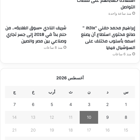
استعادة حساباتهم على منصات
التواصل
منذ ساعة واحدة
إبراهيم محمد حفني “ih3ix ”
شريف النادي «سوق الغلابة».. من
صانع محتوى استطاع أن يصنع
حلم بدأ في 2018 إلى جسر تجاري
اسمه بأسلوب مختلف على
وصناعي بين مصر والصين
السوشيال ميديا
منذ 8 ساعات
منذ 6 ساعات
أغسطس 2026
س
د
ن
ث
أرب
خ
ج
7
6
5
4
3
2
1
14
13
12
11
10
9
8
21
20
19
18
17
16
15