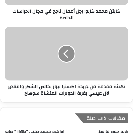
ر
كابتن محمد كابو: رجل أعمال ناجح في مجال الحراسات
و
الخاصة
ن
ي
تهنئة مقدمة من جريدة اكسترا نيوز بخالص الشكر والتقدير
لآل عيسي بقرية الدويرات المنشاة سوهاج
مقالات ذات صلة
كريم جورج قاروط
إبراهيم محمد حفني “ih3ix ” صانع