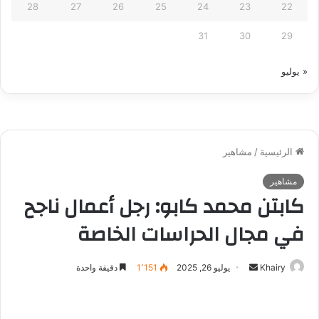
28
27
26
25
24
23
22
31
30
29
« يوليو