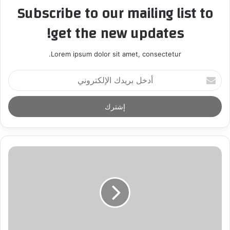
Subscribe to our mailing list to
get the new updates!
Lorem ipsum dolor sit amet, consectetur.
أ
د
خ
ل
ب
ر
ي
د
ك
ا
ل
إ
ل
ك
ت