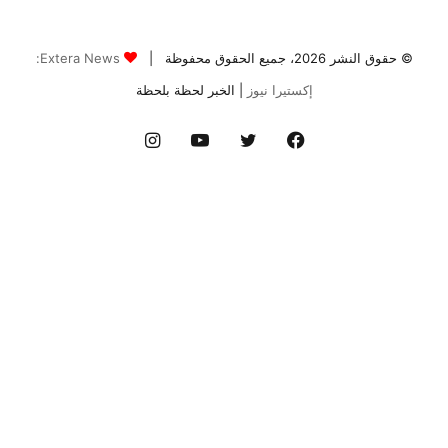
© حقوق النشر 2026، جميع الحقوق محفوظة |
Extera News:
إكستيرا نيوز
| الخبر لحظة بلحظة
فيسبوك
تويتر
يوتيوب
انستقرام