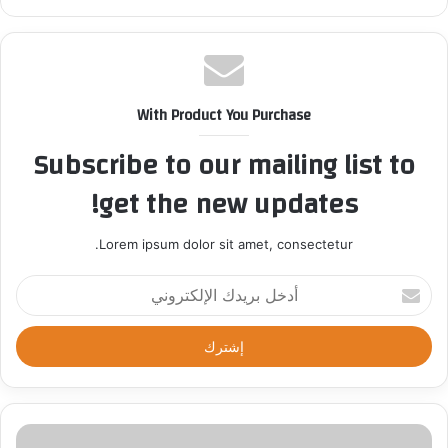
With Product You Purchase
Subscribe to our mailing list to
get the new updates!
Lorem ipsum dolor sit amet, consectetur.
أ
د
خ
ل
ب
ر
ي
د