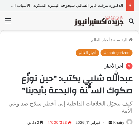
الدكتورة مرفت فايز السالم: شيخوخة البشرة المبكرة.. الأسباب الخفية وأحدث الحلول الطبية للحفاظ على نضارة الجلد
بحث
الق
عن
الرئيسية
/
أخبار العالم
Uncategorized
أخبار العالم
أخر الأخبار
عبدالله شلبي يكتب: "حين نوزّع
صكوك السُّنة والبدعة بأيدينا"
كيف تتحوّل الخلافات الداخلية إلى أخطر سلاح ضد وعي
الأمة
Khairy
أ
فبراير 11, 2026
4٬000٬323
2 دقائق
ر
س