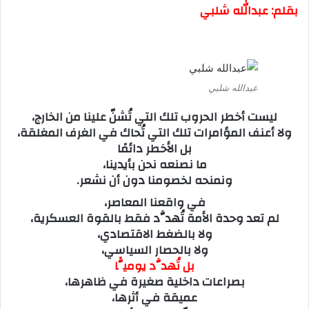
بقلم: عبدالله شلبي
ل
ب
ر
ي
د
عبدالله شلبي
ا
ليست أخطر الحروب تلك التي تُشنّ علينا من الخارج،
إ
ولا أعنف المؤامرات تلك التي تُحاك في الغرف المغلقة،
ل
بل الأخطر دائمًا
ك
ما نصنعه نحن بأيدينا،
ت
ونمنحه لخصومنا دون أن نشعر.
ر
و
في واقعنا المعاصر،
ن
لم تعد وحدة الأمة تُهدَّد فقط بالقوة العسكرية،
ي
ولا بالضغط الاقتصادي،
ا
ولا بالحصار السياسي،
بل تُهدَّد يوميًّا
بصراعات داخلية صغيرة في ظاهرها،
عميقة في أثرها،