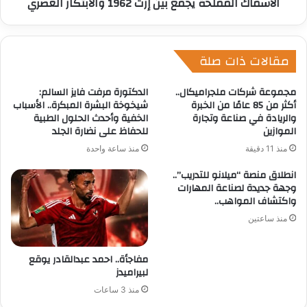
الأسماك المملحة يجمع بين إرث 1962 والابتكار العصري
مقالات ذات صلة
مجموعة شركات ملجراميكال..
الدكتورة مرفت فايز السالم:
أكثر من 85 عامًا من الخبرة
شيخوخة البشرة المبكرة.. الأسباب
والريادة في صناعة وتجارة
الخفية وأحدث الحلول الطبية
الموازين
للحفاظ على نضارة الجلد
منذ 11 دقيقة
منذ ساعة واحدة
انطلاق منصة “ميلانو للتدريب”..
وجهة جديدة لصناعة المهارات
واكتشاف المواهب..
منذ ساعتين
مفاجأة.. احمد عبدالقادر يوقع
لبيراميدز
منذ 3 ساعات