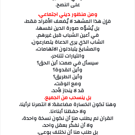
على النصح.
ومن منظور ديني اجتماعي،
فإن هذا المشهد لا يُضعف الأفراد فقط،
بل يُشوّه صورة الدين نفسها،
في أعين الشباب قبل غيرهم.
الشاب الذي يرى الدعاة يتصارعون،
والمشايخ يتبادلون الاتهامات،
والتيارات تتناحر،
سيسأل في صمت: أين الحق؟
وأين القدوة؟
وأين الطريق؟
ومع الوقت،
قد لا ينحاز لأحد،
بل ينسحب من الجميع.
وهنا تكون الخسارة مضاعفة: لا انتصرنا لرأينا،
ولا حفظنا أبناءنا.
القرآن لم يطلب منا أن نكون نسخة واحدة،
ولا أن نفكّر بعقل واحد،
بل طلب منا أن نختلف بوعي،