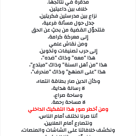
مدمّرة في نتائجها.
خلاف بين داعيتين،
نزاع بين مدرستين فكريتين،
جدل حول مسألة فرعية،
فتتحوّل القضية من بحثٍ عن الحق
إلى معركة كرامة،
ومن نقاش علمي
إلى حرب تصنيفات وتخوين.
هذا “معه” وذاك “ضده”،
هذا “من أهل السنة” وذاك “مبتدع”،
هذا “على المنهج” وذاك “منحرف”،
وكأن الدين صار بطاقة انتماء،
لا رسالة هداية،
وساحة صراع،
لا مساحة رحمة.
ومن أخطر صور هذا التفكيك الداخلي
أننا صرنا نختلف أمام الناس،
ونتصارع أمام الملايين،
ونكشف خلافاتنا على الشاشات والمنصات،