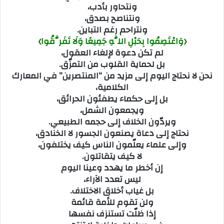
ونتحاور بأدب،
ونتناصح بصدق،
ونتراحم رغم التباين.
﴿وَاعْتَصِمُوا بِحَبْلِ اللَّهِ جَمِيعًا وَلَا تَفَرَّقُوا﴾
لم تكن دعوة لإلغاء العقول،
بل لحماية القلوب من التمزّق.
نحن لا نحتاج اليوم إلى مزيد من “المنتصرين” في المعارك
الكلامية،
بل إلى حكماء يطفئون الحرائق،
ويجمعون الشمل،
ويردّون الخلاف إلى حجمه الطبيعي.
نحتاج إلى دعاة يصنعون الجسور لا الخنادق،
وإلى علماء يعلّمون الناس كيف يختلفون،
لا كيف يتقاتلون.
إن أخطر ما يهدد وعينا اليوم
ليس تعدد الآراء،
بل غياب أخلاق الاختلاف.
ولن تقوم للأمة قائمة
إذا ظلّت تستنزف نفسها