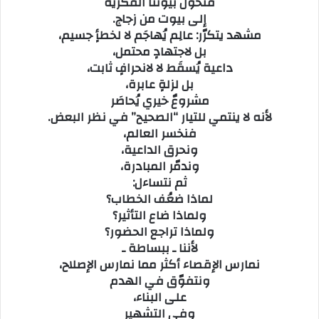
فنحوّل بيوتنا الفكرية
إلى بيوت من زجاج.
مشهد يتكرّر: عالِم يُهاجَم لا لخطأٍ جسيم،
بل لاجتهادٍ محتمل،
داعية يُسقَط لا لانحرافٍ ثابت،
بل لزلةٍ عابرة،
مشروعٌ خيري يُحاصَر
لأنه لا ينتمي للتيار “الصحيح” في نظر البعض.
فنخسر العالم،
ونحرق الداعية،
وندمّر المبادرة،
ثم نتساءل:
لماذا ضعُف الخطاب؟
ولماذا ضاع التأثير؟
ولماذا تراجع الحضور؟
لأننا ـ ببساطة ـ
نمارس الإقصاء أكثر مما نمارس الإصلاح،
ونتفوّق في الهدم
على البناء،
وفي التشهير