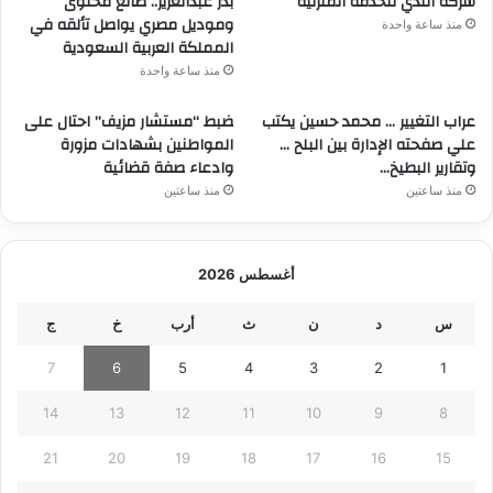
شركة الندي للخدمة المنزلية
بدر عبدالعزيز.. صانع محتوى
وموديل مصري يواصل تألقه في
منذ ساعة واحدة
المملكة العربية السعودية
منذ ساعة واحدة
عراب التغيير … محمد حسين يكتب
ضبط “مستشار مزيف” احتال على
علي صفحته الإدارة بين البلح …
المواطنين بشهادات مزورة
وتقارير البطيخ…
وادعاء صفة قضائية
منذ ساعتين
منذ ساعتين
أغسطس 2026
س
د
ن
ث
أرب
خ
ج
7
6
5
4
3
2
1
14
13
12
11
10
9
8
21
20
19
18
17
16
15