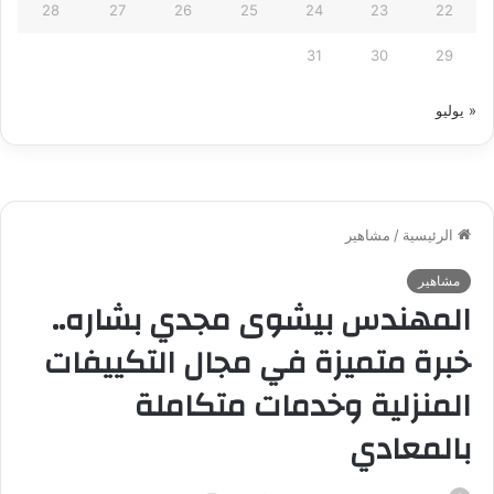
28
27
26
25
24
23
22
31
30
29
« يوليو