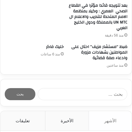
بعد تتويجه قائدا مؤثرا في القطاع
الصحي العمري : وكيلا بمنظمة
الامم المتحدة للتدريب والاعلام ال
UN MTC بالمملكة ودول الخليج
العربي
منذ 56 دقيقة
ضبط “مستشار مزيف” احتال على
خليك فاكر
المواطنين بشهادات مزورة
منذ 6 ساعات
وادعاء صفة قضائية
منذ ساعتين
ا
ل
ب
ح
ث
الأشهر
الأخيرة
تعليقات
ع
ن