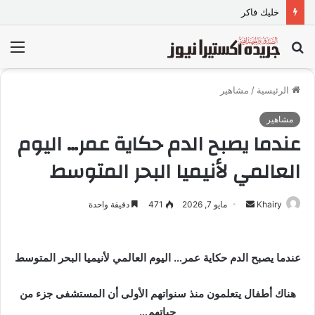
خليك فاكر
بحث
الق
عن
الرئيسية
/
مشاهير
مشاهير
عندما يصبح الدم حكاية عمر… اليوم
العالمي لأنيميا البحر المتوسط
Khairy
أ
مايو 7, 2026
471
دقيقة واحدة
ر
س
ل
عندما يصبح الدم حكاية عمر… اليوم العالمي لأنيميا البحر المتوسط
ب
ر
هناك أطفال يتعلمون منذ سنواتهم الأولى أن المستشفى جزء من
ي
حياتهم…