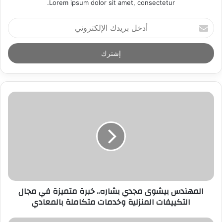
Lorem ipsum dolor sit amet, consectetur.
أ
د
خ
ل
ب
ر
ي
د
ك
ا
ل
إ
ل
ك
ت
ر
المهندس بيشوى مجدي بشاره.. خبرة متميزة في مجال
و
التكييفات المنزلية وخدمات متكاملة بالمعادي
ن
ي