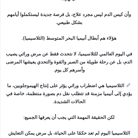
د
ا
وأن كيس الدم ليس مجرد علاج، بل فرصة جديدة ليستكملوا أيامهم
إ
بشكل طبيعي.
ل
ك
هؤلاء هم أبطال أنيميا البحر المتوسط (الثلاسيميا).
ت
ر
في اليوم العالمي للثلاسيميا، لا نتحدث فقط عن مرض وراثي يصيب
و
الدم، بل عن رحلة طويلة من الصبر والقوة والتحدي يعيشها المرضى
ن
وأسرهم كل يوم.
ي
ا
الثلاسيميا هي اضطراب وراثي يؤثر على إنتاج الهيموجلوبين، ما
يؤدي إلى أنيميا مزمنة قد تتطلب نقل دم بصورة منتظمة، خاصة في
الحالات الشديدة.
لكن الحقيقة المهمة التي يجب أن يعرفها الجميع:
الثلاسيميا اليوم لم تعد حكمًا على الحياة، بل مرض يمكن التعايش