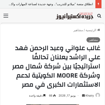
انطلاق منصة “ميلانو للتدريب”.. وجهة جديدة لصناعة المهارات واكتشاف المواهب..
بحث
الق
عن
الرئيسية
/
مشاهير
مشاهير
غالب علواني وعبد الرحمن فهد
علي الراشد يعلنان تحالفًا
استراتيجيًا بين شركة شمال مصر
وشركة MOORE الكويتية لدعم
الاستثمارات الكبرى في مصر
Khairy
أ
يونيو 17, 2026
66
دقيقة واحدة
ر