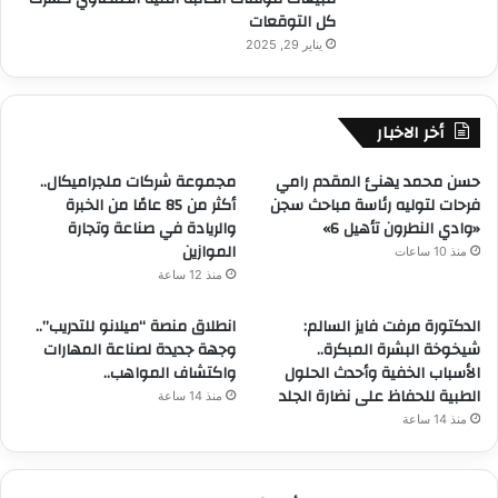
كل التوقعات
يناير 29, 2025
أخر الاخبار
حسن محمد يهنئ المقدم رامي
مجموعة شركات ملجراميكال..
فرحات لتوليه رئاسة مباحث سجن
أكثر من 85 عامًا من الخبرة
«وادي النطرون تأهيل 6»
والريادة في صناعة وتجارة
الموازين
منذ 10 ساعات
منذ 12 ساعة
الدكتورة مرفت فايز السالم:
انطلاق منصة “ميلانو للتدريب”..
شيخوخة البشرة المبكرة..
وجهة جديدة لصناعة المهارات
الأسباب الخفية وأحدث الحلول
واكتشاف المواهب..
الطبية للحفاظ على نضارة الجلد
منذ 14 ساعة
منذ 14 ساعة