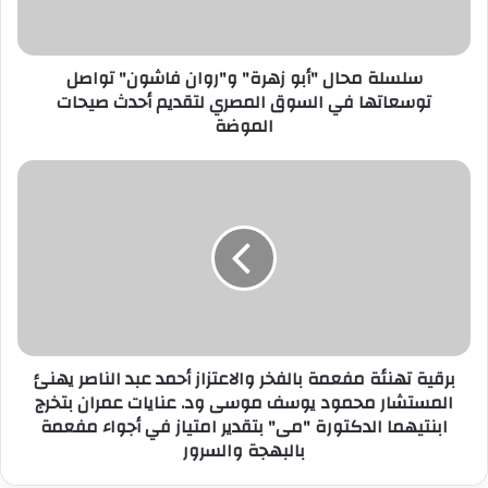
ك
ت
ر
سلسلة محال "أبو زهرة" و"روان فاشون" تواصل
و
توسعاتها في السوق المصري لتقديم أحدث صيحات
ن
الموضة
ي
برقية تهنئة مفعمة بالفخر والاعتزاز أحمد عبد الناصر يهنئ
المستشار محمود يوسف موسى ود. عنايات عمران بتخرج
ابنتيهما الدكتورة "مى" بتقدير امتياز في أجواء مفعمة
بالبهجة والسرور