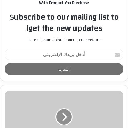
With Product You Purchase
Subscribe to our mailing list to
get the new updates!
Lorem ipsum dolor sit amet, consectetur.
أ
د
خ
ل
ب
ر
ي
د
ك
ا
ل
إ
ل