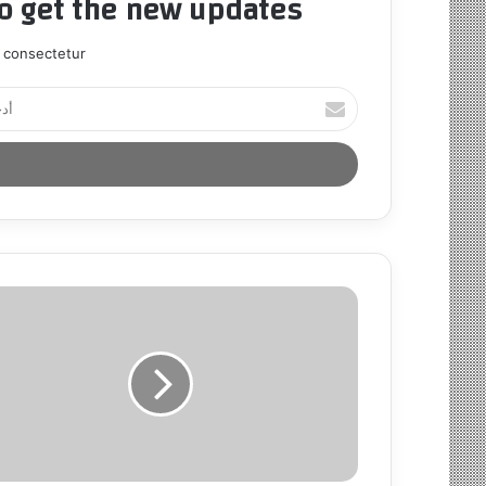
to get the new updates!
 consectetur.
أ
د
خ
ل
ب
ر
ي
د
ك
ا
ل
إ
ل
ك
ت
ر
و
ن