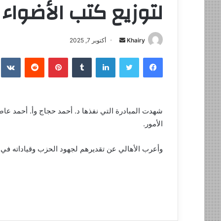
لتوزيع كتب الأضواء
Khairy
أ
أكتوبر 7, 2025
ر
فيسبوك
تويتر
لينكدإن
‏Tumblr
بينتيريست
‏Reddit
‏te
س
ل
ب
ر
شهدت المبادرة التي نفذها د. أحمد حجاج وأ. أحمد عاصم، 
ي
الأمور.
د
ا
إ
وأعرب الأهالي عن تقديرهم لجهود الحزب وقياداته في د
ل
ك
ت
ر
و
ن