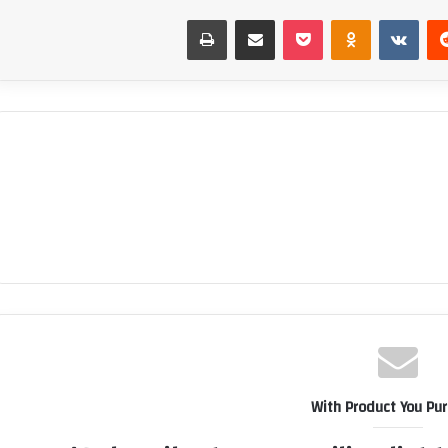
‏Reddit
‏VKontakte
Odnoklassniki
بوكيت
مشاركة عبر البريد
طباعة
With Product You Pu