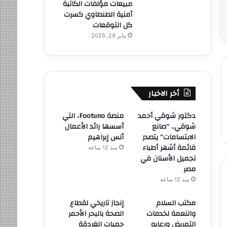
مبيعات مؤلفات الكاتبة
أمنية الطنطاوي كسرت
كل التوقعات
يناير 29, 2025
أخر الاخبار
دكتور شوقي أحمد
منصة Footuno، التي
شوقي.. “صانع
أسسها رائد الأعمال
الابتسامات” يتصدر
أنس إبراهيم
قائمة أشهر أطباء
منذ 12 ساعة
تجميل الأسنان في
مصر
منذ 12 ساعة
مكتب السلام
إنجاز تاريخي لقطاع
والنعمة لخدمات
الصحة بالبحر الأحمر
التمريض ورعايه
حميات الغردقة