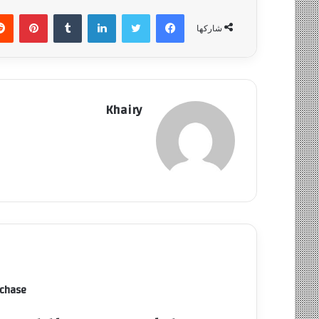
ي
فيسبوك
تويتر
لينكدإن
‏Tumblr
بينتيريست
شاركها
ا
Khairy
rchase