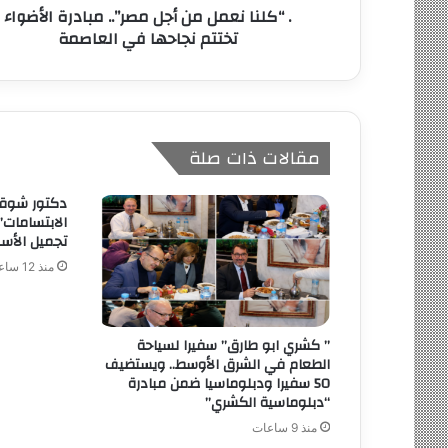
. “كلنا نعمل من أجل مصر”.. مبادرة الأضواء
ي
تختتم نجاحها في العاصمة
مقالات ذات صلة
دكتور شوقي
الابتسامات”
تجميل الأس
منذ 12 ساعة
” كشري ابو طارق” سفيرا لسياحة
الطعام في الشرق الأوسط.. ويستضيف
50 سفيرا ودبلوماسيا ضمن مبادرة
“دبلوماسية الكشري”
منذ 9 ساعات