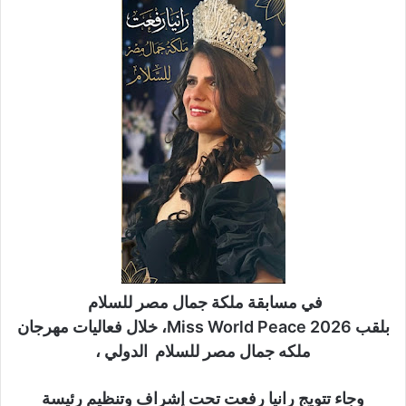
ر
ي
د
ا
إ
ل
ك
ت
ر
و
ن
ي
ا
في مسابقة ملكة جمال مصر للسلام
بلقب Miss World Peace 2026، خلال فعاليات مهرجان
ملكه جمال مصر للسلام الدولي ،
وجاء تتويج رانيا رفعت تحت إشراف وتنظيم رئيسة