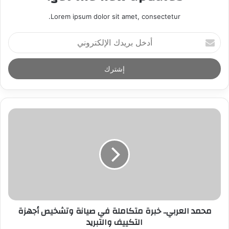
Lorem ipsum dolor sit amet, consectetur.
أ
د
خ
ل
ب
ر
ي
د
ك
ا
ل
إ
ل
ك
ت
ر
محمد العربي.. خبرة متكاملة في صيانة وتشخيص أجهزة
و
التكييف والتبريد
ن