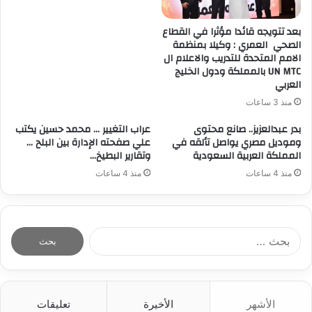
بعد تتويجه قائدا مؤثرا في القطاع
الصحي العمري : وكيلا بمنظمة
الامم المتحدة للتدريب والاعلام ال
UN MTC بالمملكة ودول الخليج
العربي
منذ 3 ساعات
بدر عبدالعزيز.. صانع محتوى
عراب التغيير … محمد حسين يكتب
وموديل مصري يواصل تألقه في
علي صفحته الإدارة بين البلح …
المملكة العربية السعودية
وتقارير البطيخ…
منذ 4 ساعات
منذ 4 ساعات
ا
ل
ب
ح
ث
الأشهر
الأخيرة
تعليقات
ع