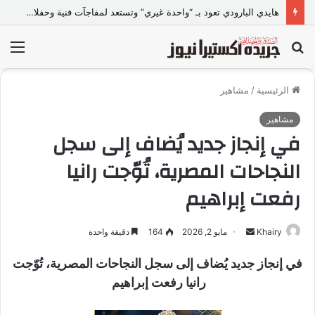
هايدي البارودي تعود بـ “واحدة غيري” وتستعد لمفاجآت فنية وحفلات بالساحل الشمالي
بحث
الق
عن
الرئيسية
/
مشاهير
مشاهير
في إنجاز جديد يُضاف إلى سجل
النجاحات المصرية، تُوّجت رانيا
رفعت إبراهيم
Khairy
أ
مايو 2, 2026
164
دقيقة واحدة
ر
في إنجاز جديد يُضاف إلى سجل النجاحات المصرية، تُوّجت
س
رانيا رفعت إبراهيم
ل
ب