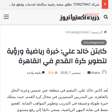
شركة TORQTRAC تطلق منصة رقمية متكاملة لخدمات وقطع غيار المعدات الثقيلة في مصر
بحث
الق
عن
الرئيسية
/
Uncategorized
Uncategorized
كابتن خالد علي: خبرة رياضية ورؤية
لتطوير كرة القدم في القاهرة
Khairy
أ
سبتمبر 7, 2025
924
دقيقة واحدة
ر
س
يُعد كابتن خالد علي، المقيم في منطقة عين شمس وعزبة النخل
ل
بالقاهرة، من المدربين المتميزين في مجال كرة القدم، حيث يمتلك
ب
ر
خبرة طويلة وعميقة في التدريب وتطوير المواهب الشابة. كعضو
ي
نشط في نقابة المهن الرياضية، يسعى دائمًا إلى رفع مستوى