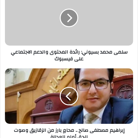
ا
ل
إ
ل
ك
ت
ر
سلمى محمد بسيوني: رائدة المحتوى والدعم الاجتماعي
و
على فيسبوك
ن
ي
إبراهيم مصطفى صالح .. محامٍ بارز من الزقازيق وصوت
الحق أمام العدالة