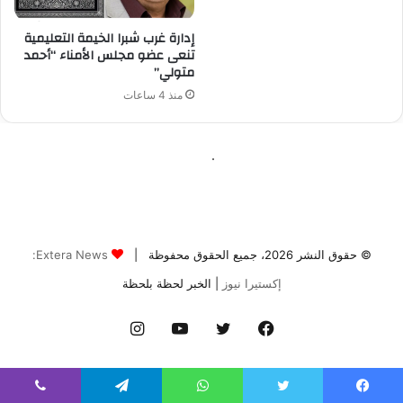
© حقوق النشر 2026، جميع الحقوق محفوظة |
Extera News:
إكستيرا نيوز
| الخبر لحظة بلحظة
فيسبوك
تويتر
يوتيوب
انستقرام