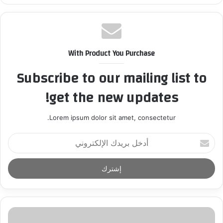
With Product You Purchase
Subscribe to our mailing list to
get the new updates!
Lorem ipsum dolor sit amet, consectetur.
أ
د
خ
ل
ب
ر
ي
د
ك