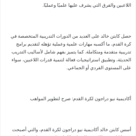
د
اللاعبين والفرق التي يشرف عليها علميًا وعمليًا.
ا
إ
ل
ك
حصل كابتن خالد على العديد من الدورات التدريبية المتخصصة في
ت
كرة القدم، ما أكسبه مهارات علمية وعملية تؤهله لتقديم برامج
ر
تدريبية متقدمة ومتكاملة. كما يتميز بفهم شامل لأساليب التدريب
و
الحديثة، وتطبيق استراتيجيات فعالة لتنمية قدرات اللاعبين، سواء
ن
على المستوى الفردي أو الجماعي.
ي
ا
أكاديمية نيو دراجون لكرة القدم: صرح لتطوير المواهب
أسس كابتن خالد أكاديمية نيو دراجون لكرة القدم، والتي أصبحت