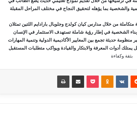
سة في ترسيخها من خلال تقديم نموذج تعليمي حديث يضع الطالب في
لمية والشخصية بما يؤهله لتحقيق النجاح في مختلف المراحل المقبلة
متكاملة من خلال مدارس كيان كولدج وجلوبال بارادايم اللتين تمثلان
 وبناء الشخصية في إطار رؤية شاملة تستهدف الاستثمار في الإنسان
 منظومة حديثة تجمع بين المعايير الأكاديمية الدولية وتنمية المهارات
ل يمتلك أدوات المعرفة والابتكار والقيادة ويواكب متطلبات المستقبل
بثقة وكفاءة
‏Reddit
‏VKontakte
Odnoklassniki
بوكيت
مشاركة عبر البريد
طباعة