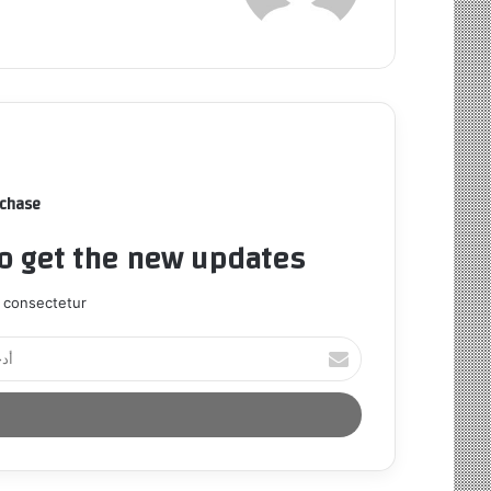
rchase
to get the new updates!
 consectetur.
أ
د
خ
ل
ب
ر
ي