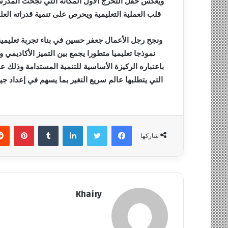
ويعكس حفل التخرج الأول المكانة التي نجحت المدر
قلب العملية التعليمية ويحرص على تنمية قدراته الع
ونجح رجل الأعمال جعفر حسين في بناء تجربة تعليمية 
نموذجا تعليميا متطورا يجمع بين التميز الأكاديمي
باعتباره الركيزة الأساسية للتنمية المستدامة وذلك عبر
التي يتطلبها عالم سريع التغير بما يسهم في إعداد جي
فيسبوك
تويتر
لينكدإن
‏Tumblr
بينتيريست
شاركها
Khairy