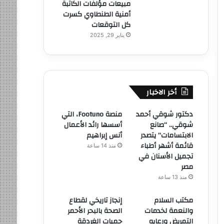
مبيعات مؤلفات الكاتبة
أمنية الطنطاوي كسرت
كل التوقعات
يناير 29, 2025
أخر الاخبار
دكتور شوقي أحمد
منصة Footuno، التي
شوقي.. “صانع
أسسها رائد الأعمال
الابتسامات” يتصدر
أنس إبراهيم
قائمة أشهر أطباء
منذ 14 ساعة
تجميل الأسنان في
مصر
منذ 13 ساعة
مكتب السلام
إنجاز تاريخي لقطاع
والنعمة لخدمات
الصحة بالبحر الأحمر
التمريض ورعايه
حميات الغردقة