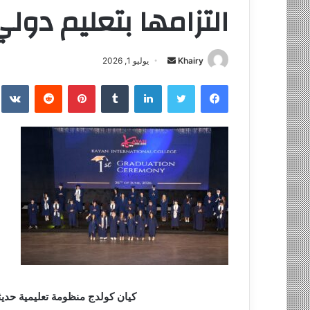
التزامها بتعليم دول
Khairy
أ
يوليو 1, 2026
ر
فيسبوك
تويتر
لينكدإن
‏Tumblr
بينتيريست
‏Reddit
‏te
س
ل
ب
ر
ي
د
ا
إ
ل
ك
ت
ر
و
كيان كولدج منظومة تعليمية حديث
ن