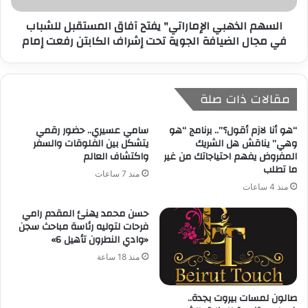
السهم الذهبي الإماراتي" يفتح آفاق المستقبل للشباب
في مجال الضيافة الجوية تحت إشراف الكابتن رفعت إمام
مقالات ذات صلة
“هو أنا لازم أقول؟”.. برنامج “هو
سامي عسيري.. حضور رقمي
وهي” يناقش هل الشريك
يتشكل بين الفلوقات والسفر
المفروض يفهم احتياجاتك من غير
واكتشاف العالم
ما تطلب
منذ 7 ساعات
منذ 4 ساعات
حسن محمد يهنئ المقدم رامي
فرحات لتوليه رئاسة مباحث سجن
«وادي النطرون تأهيل 6»
منذ 18 ساعة
صالون لمسات بيروت بجدة..