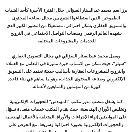
ر
ي
برز اسم محمد عبدالستار السؤالي خلال الفترة الأخيرة كأحد الشباب
د
الطموحين الذين استطاعوا الجمع بين مجال صناعة المحتوى
ا
والتسويق العقاري بشكل احترافي، مستفيدًا من التطور الكبير الذي
إ
يشهده العالم الرقمي ومنصات التواصل الاجتماعي في الترويج
ل
للخدمات والمشروعات المختلفة.
ك
ت
ويعمل محمد عبدالستار السؤالي في مجال التسويق العقاري
ر
“سيلز”، حيث تمكن من اكتساب خبرة مميزة في التعامل مع العملاء
و
والترويج للمشروعات العقارية بأساليب حديثة تعتمد على التسويق
ن
ي
الإلكتروني وصناعة المحتوى الجذاب، وهو ما ساهم في بناء قاعدة
ا
كبيرة من المهتمين والمتابعين لأعماله.
كما يشغل منصب مدير مكتب “المهندس” للحجوزات الإلكترونية
وتخليص الأوراق الهندسية، حيث يقدم المكتب خدمات متعددة تسهّل
على المواطنين إنهاء الإجراءات والأوراق المتعلقة بالأعمال الهندسية
والحجوزات الإلكترونية بصورة احترافية وسريعة، مع الحرص على