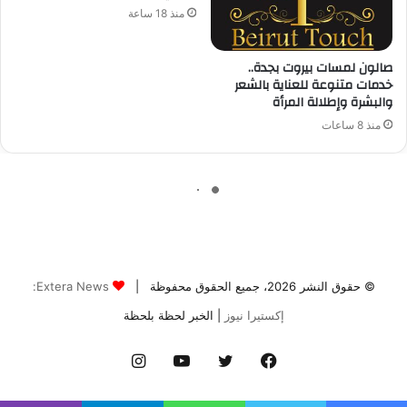
© حقوق النشر 2026، جميع الحقوق محفوظة |
Extera News:
إكستيرا نيوز
| الخبر لحظة بلحظة
فيسبوك
تويتر
يوتيوب
انستقرام