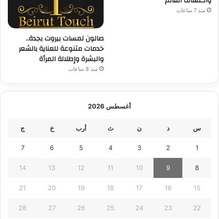
واكتشاف العالم
منذ 7 ساعات
صالون لمسات بيروت بجدة..
خدمات متنوعة للعناية بالشعر
والبشرة وإطلالة المرأة
منذ 8 ساعات
أغسطس 2026
س
د
ن
ث
أرب
خ
ج
7
6
5
4
3
2
1
14
13
12
11
10
9
8
21
20
19
18
17
16
15
28
27
26
25
24
23
22