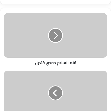
ر
ي
د
ك
ا
ل
إ
ل
ك
ت
ر
قلم السلام حمدي قنديل
و
ن
ي