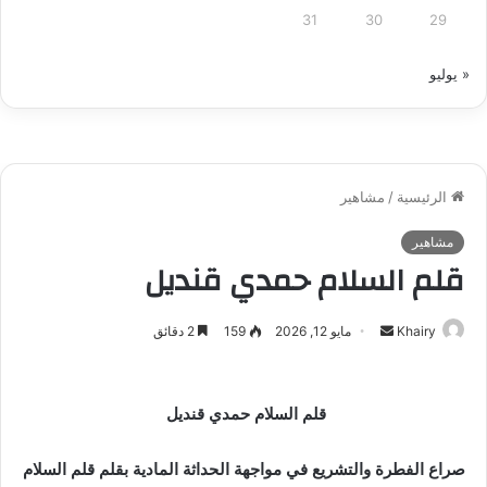
31
30
29
« يوليو