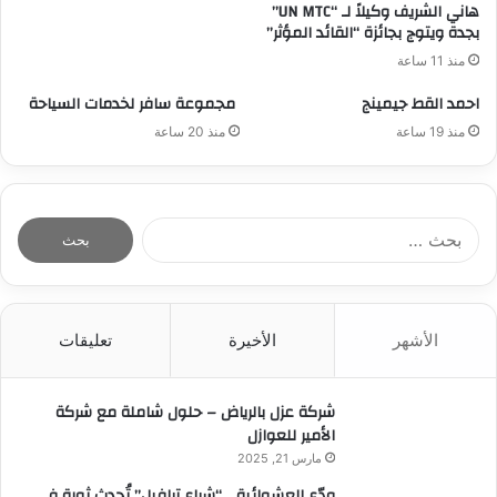
هاني الشريف وكيلاً لـ “UN MTC”
بجدة ويتوج بجائزة “القائد المؤثر”
منذ 11 ساعة
احمد القط جيمينج
مجموعة سافر لخدمات السياحة
منذ 19 ساعة
منذ 20 ساعة
ا
ل
ب
ح
ث
الأشهر
الأخيرة
تعليقات
ع
ن
:
شركة عزل بالرياض – حلول شاملة مع شركة
الأمير للعوازل
مارس 21, 2025
ودّع العشوائية… “شراع ترافيل” تُحدث ثورة في