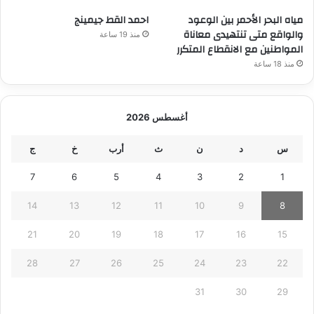
مياه البحر الأحمر بين الوعود
احمد القط جيمينج
والواقع متى تنتهيدى معاناة
منذ 19 ساعة
المواطنين مع الانقطاع المتكرر
منذ 18 ساعة
أغسطس 2026
س
د
ن
ث
أرب
خ
ج
7
6
5
4
3
2
1
14
13
12
11
10
9
8
21
20
19
18
17
16
15
28
27
26
25
24
23
22
31
30
29