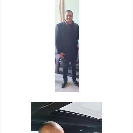
ر
ي
د
ا
إ
ل
ك
ت
ر
و
ن
ي
ا