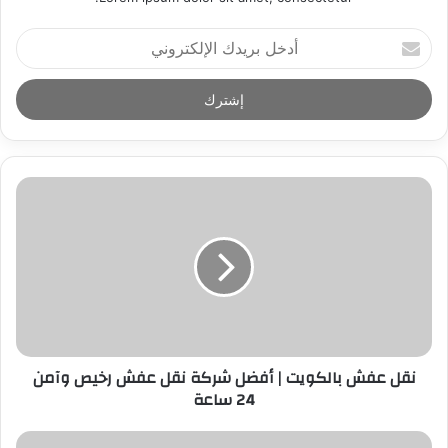
أ
د
خ
ل
ب
ر
ي
د
ك
ا
ل
إ
ل
ك
ت
ر
نقل عفش بالكويت | أفضل شركة نقل عفش رخيص وآمن
و
24 ساعة
ن
ي