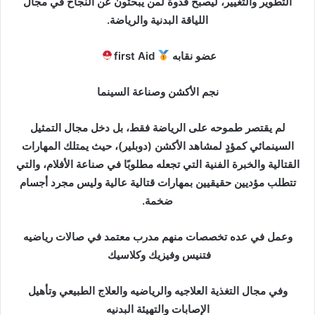
التطوير والتغيير، ليصبح قدوة لمن يبحثون عن النجاح في مجال
إ
اللياقة البدنية والرياضة.
ل
ك
عضو نقابه
first Aid
ت
ر
نجم الأكشن وصناعة السينما
و
ن
لم يقتصر طموحه على الرياضة فقط، بل دخل مجال التمثيل
ي
السينمائي كمؤدٍ لمشاهد الأكشن (دوبلير)، حيث يمتلك المهارات
ا
القتالية والخبرة الفنية التي تجعله مطلوبًا في صناعة الأفلام، والتي
تتطلب مؤديين حقيقيين بمهارات قتالية عالية وليس مجرد أجسام
ضخمة.
وعمل في عده تخصصات منهم مدرب معتمد في صالات رياضيه
فتنيس وفيزيك وكلاسيك
وفي مجال التغذية العلاجيه والرياضيه والعلاج الطبيعي وتأهيل
الإصابات والتهيئة البدنيه