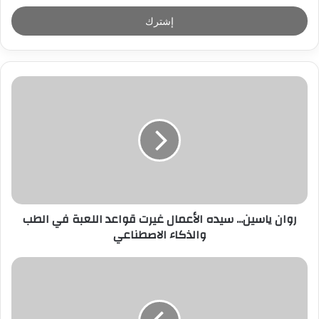
خ
ل
ب
ر
ي
د
ك
ا
ل
إ
ل
ك
ت
ر
روان ياسين... سيده الأعمال غيرت قواعد اللعبة في الطب
و
والذكاء الاصطناعي
ن
ي