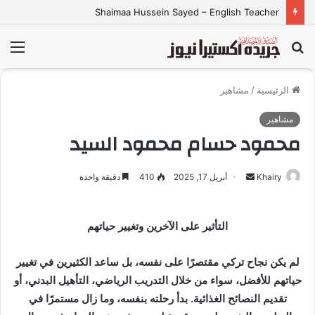
Shaimaa Hussein Sayed – English Teacher
بحث
الق
عن
الرئيسية
/
مشاهير
مشاهير
محمود حسام محمود السيد
Khairy
أ
أبريل 17, 2025
410
دقيقة واحدة
ر
س
التأثير على الآخرين وتغيير حياتهم
ل
ب
لم يكن نجاح تركي مقتصرًا على نفسه، بل ساعد الكثيرين في تغيير
ر
ي
حياتهم للأفضل، سواء من خلال التدريب الرياضي، التأهيل البدني، أو
د
تقديم النصائح الغذائية. بدأ رحلته بنفسه، وما زال مستمرًا في
ا