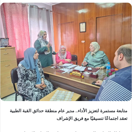
ر
س
ل
ب
ر
ي
د
ا
إ
ل
ك
ت
ر
و
ن
ي
متابعة مستمرة لتعزيز الأداء.. مدير عام منطقة حدائق القبة الطبية
ا
تعقد اجتماعًا تنسيقيًا مع فريق الإشراف