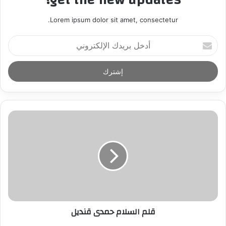
Lorem ipsum dolor sit amet, consectetur.
أ
د
خ
ل
ب
ر
ي
د
ك
ا
ل
إ
ل
ك
ت
ر
قلم السلام حمدى قنديل
و
ن