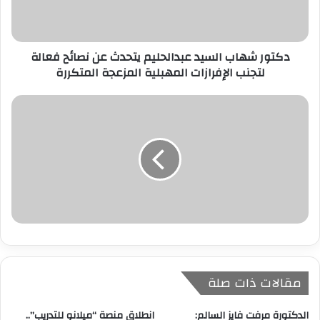
ك
ت
ر
دكتور شهاب السيد عبدالحليم يتحدث عن نصائح فعالة
و
لتجنب الإفرازات المهبلية المزعجة المتكررة
ن
ي
مقالات ذات صلة
الدكتورة مرفت فايز السالم:
انطلاق منصة “ميلانو للتدريب”..