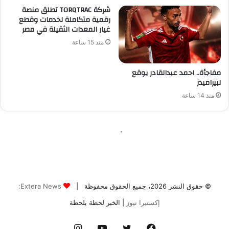
© حقوق النشر 2026، جميع الحقوق محفوظة |
Extera News:
إكستيرا نيوز
| الخبر لحظة بلحظة
فيسبوك
تويتر
يوتيوب
انستقرام