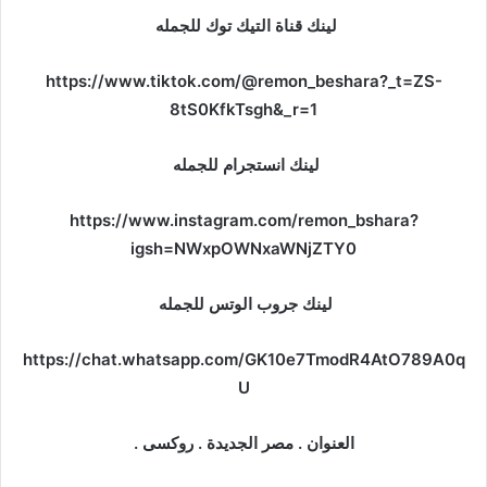
لينك قناة التيك توك للجمله
https://www.tiktok.com/@remon_beshara?_t=ZS-
8tS0KfkTsgh&_r=1
لينك انستجرام للجمله
https://www.instagram.com/remon_bshara?
igsh=NWxpOWNxaWNjZTY0
لينك جروب الوتس للجمله
https://chat.whatsapp.com/GK10e7TmodR4AtO789A0q
U
العنوان . مصر الجديدة . روكسى .