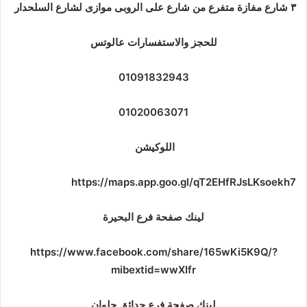
٣ شارع مفازة متفرع من شارع على الروبى موازى لشارع السلحدار
للحجز والاستفسارات عالوتس
01091832943
01020063071
اللوكيشن
https://maps.app.goo.gl/qT2EHfRJsLKsoekh7
لينك صفحة فرع البحيرة
https://www.facebook.com/share/165wKi5K9Q/?
mibextid=wwXIfr
لينك صفحة فرع حدائق حلوان