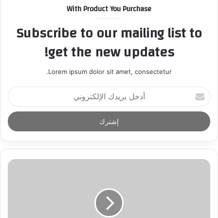
With Product You Purchase
Subscribe to our mailing list to
get the new updates!
Lorem ipsum dolor sit amet, consectetur.
أ
د
خ
ل
ب
ر
ي
د
ك
ا
ل
إ
ل