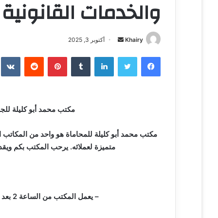
والخدمات القانونية 
Khairy
أ
أكتوبر 3, 2025
ر
فيسبوك
تويتر
لينكدإن
‏Tumblr
بينتيريست
‏Reddit
‏te
س
ل
ب
ر
مكتب محمد أبو كليلة للجن
ي
د
ا
مكتب محمد أبو كليلة للمحاماة هو واحد من المكاتب ال
إ
متميزة لعملائه. يرحب المكتب بكم ويقد
ل
ك
ت
ر
– يعمل المكتب من الساعة 2 بعد الظهر حتى 6 مساءً، من السبت إلى الأربعاء فقط.
و
ن