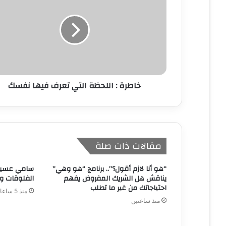
ل
إ
ل
ك
ت
ر
و
ن
خاطرة : اللحظة التي تعرف فيها نفسك
ي
مقالات ذات صلة
“هو أنا لازم أقول؟”.. برنامج “هو وهي”
سامي عسيري
يناقش هل الشريك المفروض يفهم
الفلوقات و
احتياجاتك من غير ما تطلب
منذ 5 ساعات
منذ ساعتين