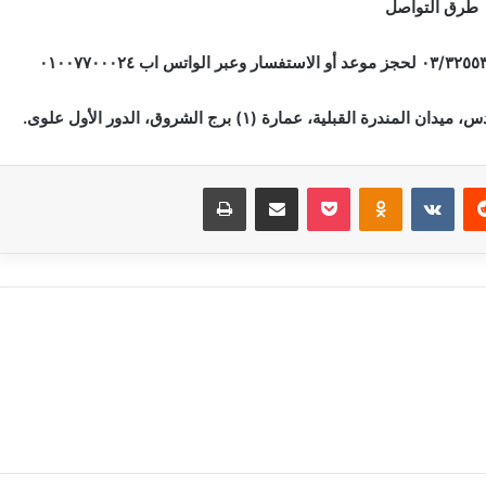
طرق التواصل
بلية، عمارة (١) برج الشروق، الدور الأول علوى.
‏Reddit
‏VKontakte
Odnoklassniki
بوكيت
مشاركة عبر البريد
طباعة