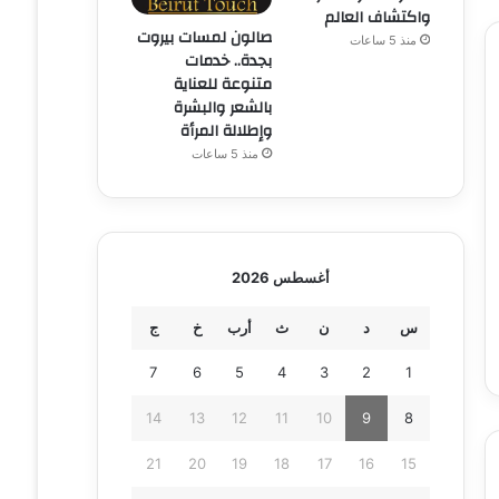
واكتشاف العالم
صالون لمسات بيروت
منذ 5 ساعات
بجدة.. خدمات
متنوعة للعناية
بالشعر والبشرة
وإطلالة المرأة
منذ 5 ساعات
أغسطس 2026
س
د
ن
ث
أرب
خ
ج
7
6
5
4
3
2
1
14
13
12
11
10
9
8
21
20
19
18
17
16
15