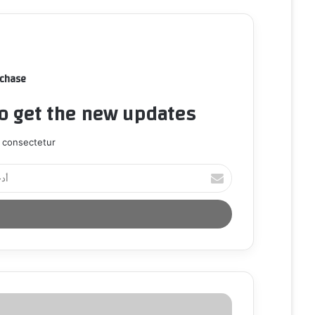
rchase
to get the new updates!
 consectetur.
أ
د
خ
ل
ب
ر
ي
د
ك
ا