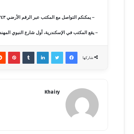
ي
ا
– يمكنكم التواصل مع المكتب عبر الرقم الأرضي ٠٣/٣٢٥٥٣٤٣ لحجز موعد أو الاستفسار وعبر الواتس اب ٠١٠٠٧٧٠٠٠٢٤
– يقع المكتب في الإسكندرية، أول شارع النبوي المهندس، ميدان المندرة الق
فيسبوك
تويتر
لينكدإن
‏Tumblr
بينتيريست
شاركها
Khairy