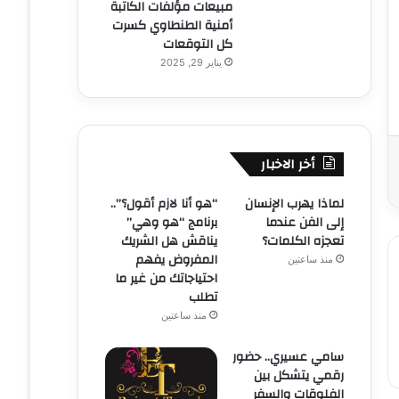
مبيعات مؤلفات الكاتبة
أمنية الطنطاوي كسرت
كل التوقعات
يناير 29, 2025
أخر الاخبار
لماذا يهرب الإنسان
“هو أنا لازم أقول؟”..
إلى الفن عندما
برنامج “هو وهي”
تعجزه الكلمات؟
يناقش هل الشريك
المفروض يفهم
منذ ساعتين
احتياجاتك من غير ما
تطلب
منذ ساعتين
سامي عسيري.. حضور
رقمي يتشكل بين
الفلوقات والسفر