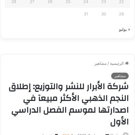
28
27
26
25
24
23
22
31
30
29
« يوليو