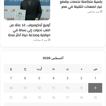
رقمية متكاملة لخدمات وقطع
غيار المعدات الثقيلة في مصر
منذ ساعتين
أوليغ أباكوموف.. 12 عامًا من
الطب تحولت إلى رسالة في
الوقاية وصناعة حياة أكثر صحة
منذ 4 ساعات
أغسطس 2026
س
د
ن
ث
أرب
خ
ج
7
6
5
4
3
2
1
14
13
12
11
10
9
8
21
20
19
18
17
16
15