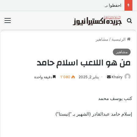
احفظوا مصر… فتماسك الداخل خط الدفاع الأول
بحث
الق
عن
الرئيسية
/
مشاهير
مشاهير
من هو اللاعب اسلام حامد
Khairy
أ
يناير 2, 2025
1٬080
دقيقة واحدة
ر
س
كتب يوسف محمد
ل
ب
إسلام حامد عبدالقادر (الشهير بـ “إنيستا”)
ر
ي
د
ا