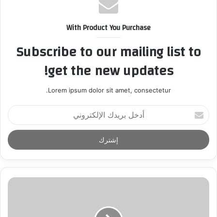
With Product You Purchase
Subscribe to our mailing list to
get the new updates!
Lorem ipsum dolor sit amet, consectetur.
أ
د
خ
ل
ب
ر
ي
د
ك
ا
ل