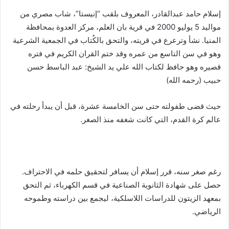
إ
إسلام حامد عبدالقادر، المعروف بلقب “إنيستا”، شاب مصري من
ل
مواليد 5 يوليو 2000 في قرية بان العلم، مركز العدوة بمحافظة
ك
المنيا. نشأ وترعرع في قريته، والتحق بالكُتاب في الجمعية الشرعية
ت
وهو في سن التاسع من عمره وقد ختم القران الكريم في فتره
ر
قصيره وهو حافظ لكتاب الله علي يد الشيخ: عبد الباسط حسن
و
حبيب (رحمه الله)
ن
ي
حيث قضى طفولته حتى سن الخامسة عشرة، قبل أن يبدأ رحلته في
ا
عالم كرة القدم، التي كانت شغفه منذ الصغر.
رغم صغر سنه، قرر إسلام أن يسافر لتحقيق حلمه في الاحتراف.
حصل على شهادة الثانوية الصناعية في قسم الكهرباء، ثم التحق
بمعهد الزيتون للدراسات اللاسلكية، ليجمع بين دراسته وطموحه
الرياضي.