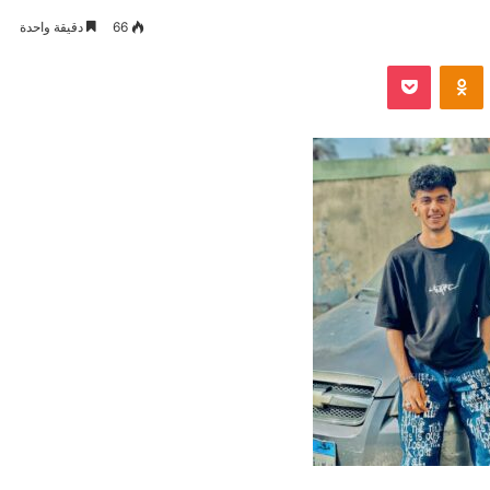
66
دقيقة واحدة
VKontak
Odnoklassniki
بوكيت