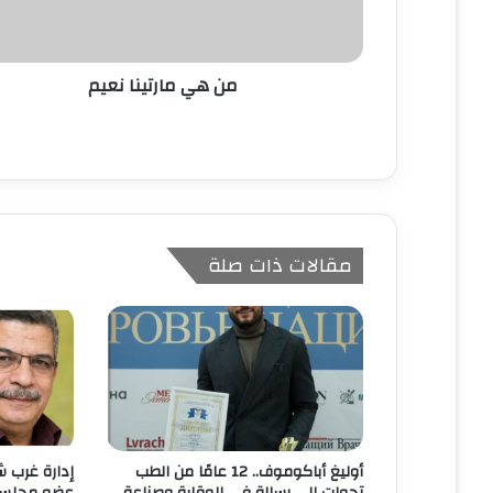
ر
و
ن
من هي مارتينا نعيم
ي
مقالات ذات صلة
أوليغ أباكوموف.. 12 عامًا من الطب
إدارة غرب ش
تحولت إلى رسالة في الوقاية وصناعة
عضو مجلس ا