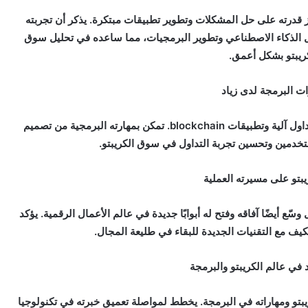
 قدرته على حل المشكلات وتطوير تطبيقات مبتكرة. يذكر أن تجربته
ل الذكاء الاصطناعي وتطوير البرمجيات، مما ساعده في تحليل سوق
ريبتو بشكل أعمق.
ات البرمجة لدى زياد
يتقن زياد عدة لغات برمجة ويستخدمها لبناء أنظمة تداول آلية وتطبيقات blockchain. تمكن بمهارته البرمجية من تصميم
تخدمين وتحسين تجربة التداول في سوق الكريبتو.
ريبتو على مسيرته العملية
وسّع أيضًا آفاقه وفتح له أبوابًا جديدة في عالم الأعمال الرقمية. يؤكد
تكيف مع التقنيات الجديدة للبقاء في طليعة المجال.
 في عالم الكريبتو والبرمجة
بتو ومهاراته في البرمجة. يخطط لمواصلة تعميق خبرته في تكنولوجيا