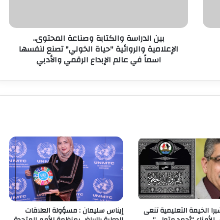
بين الدراسة والكتابة وصناعة المحتوى..
الإعلامية والروائية "حياة الخولي" تصنع لنفسها
اسماً في عالم الإبداع الرقمي والأدبي
برا الخيمة التعليمية تنعى
إيناس سليمان : مسؤولة العلاقات
لأمناء “أحمد متولي”
الدولية بالرياض بمنظمة الأمم المتحدة