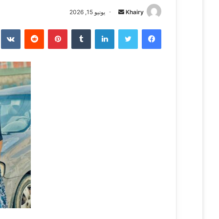
Khairy
أ
يونيو 15, 2026
ر
فيسبوك
تويتر
لينكدإن
‏Tumblr
بينتيريست
‏Reddit
‏te
س
ل
ب
ر
ي
د
ا
إ
ل
ك
ت
ر
و
ن
ي
ا