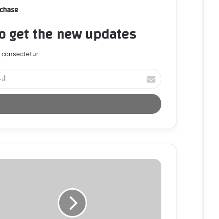
rchase
to get the new updates!
 consectetur.
أ
د
خ
ل
ب
ر
ي
د
ك
ا
ل
إ
ل
ك
ت