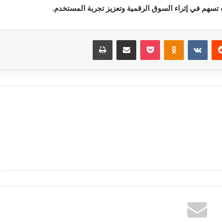
‏Reddit
‏VKontakte
Odnoklassniki
بوكيت
مشاركة عبر البريد
طباعة