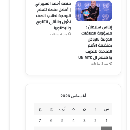
منصة أحمد السيبراني
| أفضل منصة لتعلم
البرمجة لطلاب الصف
الأول والثاني الثانوي
إيناس سليمان :
والبكالوريا
مسؤولة العلاقات
منذ 4 ساعات
الدولية بالرياض
بمنظمة الأمم
المتحدة للتدريب
والاعلام ال UN MTC
منذ 3 ساعات
أغسطس 2026
س
د
ن
ث
أرب
خ
ج
7
6
5
4
3
2
1