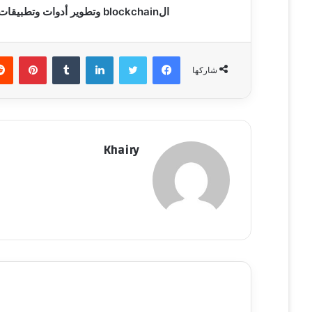
الblockchain وتطوير أدوات وتطبيقات تسهم في إثراء السوق الرقمية وتعزيز تجربة المستخدم.
فيسبوك
تويتر
لينكدإن
‏Tumblr
بينتيريست
شاركها
Khairy