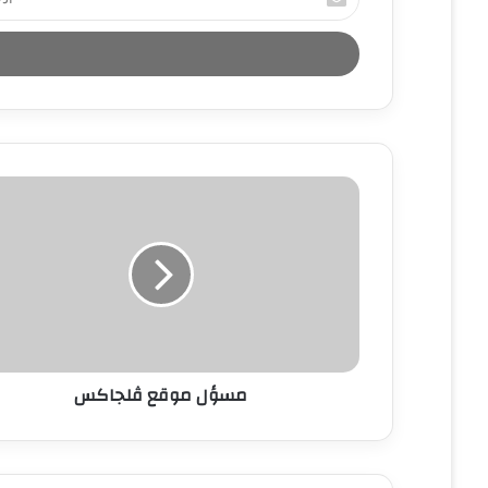
د
خ
ل
ب
ر
ي
د
ك
ا
ل
إ
ل
ك
ت
ر
و
ن
مسؤل موقع ڤلجاكس
ي