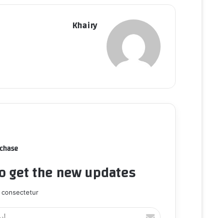
Khairy
rchase
to get the new updates!
 consectetur.
أ