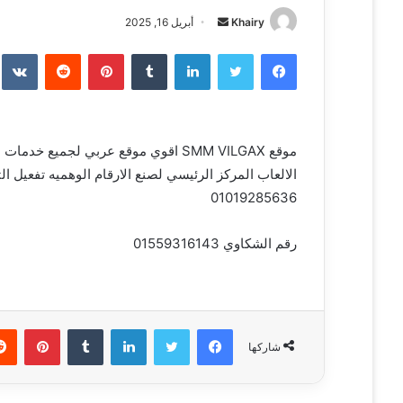
Khairy
أ
أبريل 16, 2025
ر
فيسبوك
تويتر
لينكدإن
‏Tumblr
بينتيريست
‏Reddit
‏te
س
ل
ب
ر
موقع SMM VILGAX اقوي موقع عربي لجم
ي
الالعاب المركز الرئيسي لصنع الارقام الوهميه تفعيل ا
د
ا
01019285636
إ
ل
رقم الشكاوي 01559316143
ك
ت
ر
و
فيسبوك
تويتر
لينكدإن
‏Tumblr
بينتيريست
ن
شاركها
ي
ا