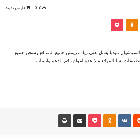
319
أقل من دقيقة
VKontak
Odnoklassniki
بوكيت
يع خدمات السوشيال ميديا يعمل علي زياده ريتش جميع المواقع وشحن جميع
لتطبيقات نشأ الموقع منذ عده اعوام رقم الدعم واتساب
‏Reddit
‏VKontakte
Odnoklassniki
بوكيت
مشاركة عبر البريد
طباعة