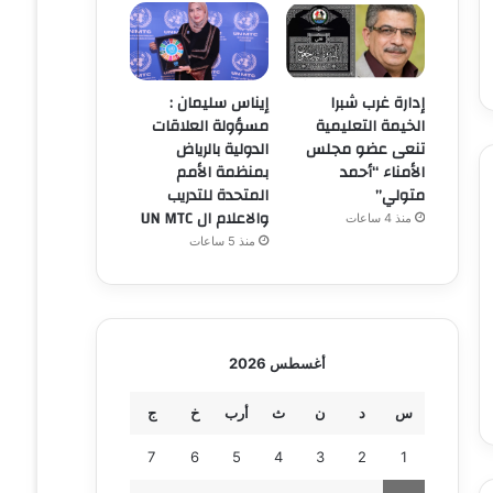
إدارة غرب شبرا
إيناس سليمان :
الخيمة التعليمية
مسؤولة العلاقات
تنعى عضو مجلس
الدولية بالرياض
الأمناء “أحمد
بمنظمة الأمم
متولي”
المتحدة للتدريب
والاعلام ال UN MTC
منذ 4 ساعات
منذ 5 ساعات
أغسطس 2026
س
د
ن
ث
أرب
خ
ج
7
6
5
4
3
2
1