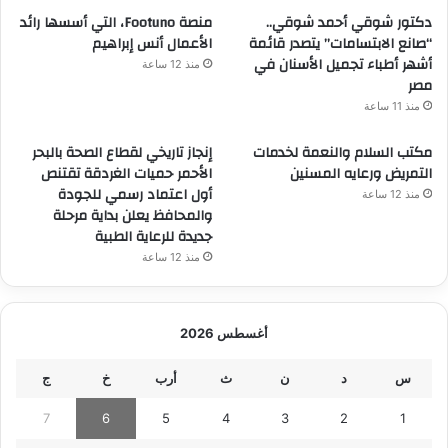
دكتور شوقي أحمد شوقي..
منصة Footuno، التي أسسها رائد
“صانع الابتسامات” يتصدر قائمة
الأعمال أنس إبراهيم
أشهر أطباء تجميل الأسنان في
منذ 12 ساعة
مصر
منذ 11 ساعة
مكتب السلام والنعمة لخدمات
إنجاز تاريخي لقطاع الصحة بالبحر
التمريض ورعايه المسنين
الأحمر حميات الغردقة تقتنص
أول اعتماد رسمي للجودة
منذ 12 ساعة
والمحافظ يعلن بداية مرحلة
جديدة للرعاية الطبية
منذ 12 ساعة
أغسطس 2026
س
د
ن
ث
أرب
خ
ج
7
6
5
4
3
2
1