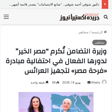
دكتور شوقي أحمد شوقي.. “صانع الابتسامات” يتصدر قائمة أشهر أطباء تجميل الأسنان في مصر
بحث
الق
عن
الرئيسية
/
مشاهير
مشاهير
وزيرة التضامن تُكرم “مصر الخير”
لدورها الفعال في احتفالية مبادرة
«فرحة مصر» لتجهيز العرائس
Khairy
أ
يونيو 14, 2026
59
دقيقة واحدة
ر
س
ل
ب