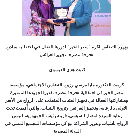
ر
ي
د
ا
إ
ل
ك
وزيرة التضامن تُكرم “مصر الخير” لدورها الفعال في احتفالية مبادرة
ت
«فرحة مصر» لتجهيز العرائس
ر
و
كتبت هدى العيسوى
ن
ي
كرمت الدكتورة مايا مرسي وزيرة التضامن الاجتماعي، مؤسسة
ا
مصر الخير في احتفالية «فرحة مصر» تقديرا لجهودها المتميزة
ومشاركتها الفعالة في تجهيز الفتيات المقبلات على الزواج من الأسر
الأولى بالرعاية، وتجهيز العرائس وتزويج الشباب، والتي أُقيمت تحت
رعاية السيدة انتصار السيسي، قرينة رئيس الجمهورية، لتيسير
الزواج للشباب وتعزيز الشراكة مع كل مؤسسات المجتمع المدني في
الدولة المصرية.