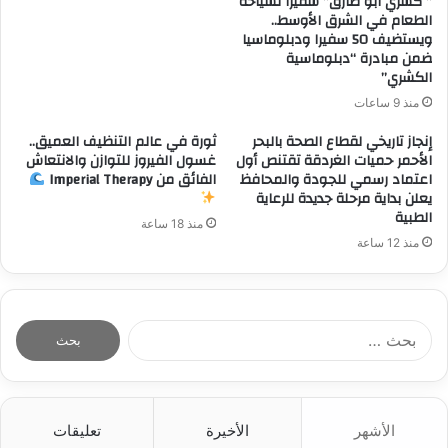
” كشري ابو طارق” سفيرا لسياحة
الطعام في الشرق الأوسط..
ويستضيف 50 سفيرا ودبلوماسيا
ضمن مبادرة “دبلوماسية
الكشري”
منذ 9 ساعات
إنجاز تاريخي لقطاع الصحة بالبحر
ثورة في عالم التنظيف العميق..
الأحمر حميات الغردقة تقتنص أول
غسول الفيروز للتوازن والانتعاش
اعتماد رسمي للجودة والمحافظ
الفائق من Imperial Therapy
يعلن بداية مرحلة جديدة للرعاية
الطبية
منذ 18 ساعة
منذ 12 ساعة
ا
ل
ب
ح
ث
الأشهر
الأخيرة
تعليقات
ع