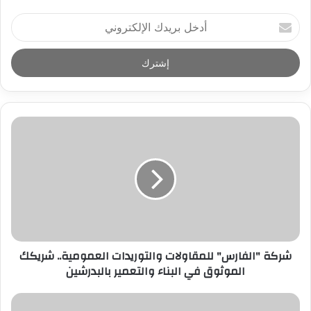
أ
د
خ
ل
ب
ر
ي
د
ك
ا
ل
إ
ل
ك
ت
ر
شركة "الفارس" للمقاولات والتوريدات العمومية.. شريكك
و
الموثوق في البناء والتعمير بالبدرشين
ن
ي