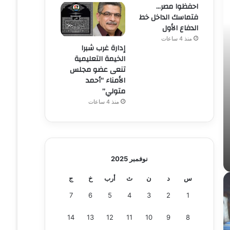
احفظوا مصر…
فتماسك الداخل خط
الدفاع الأول
منذ 4 ساعات
إدارة غرب شبرا
الخيمة التعليمية
تنعى عضو مجلس
الأمناء “أحمد
متولي”
منذ 4 ساعات
نوفمبر 2025
س
د
ن
ث
أرب
خ
ج
7
6
5
4
3
2
1
14
13
12
11
10
9
8