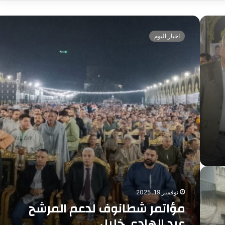
م
ؤ
اخبار اليوم
ا
ت
م
ر
ش
ط
ا
ن
و
ف
ل
د
ع
م
ا
نوفمبر 19, 2025
ل
مؤاتمر شطانوف لدعم المرشح
م
عبد الهادي خليل
ر