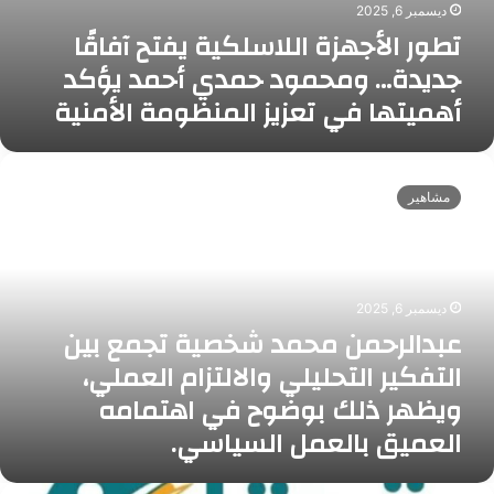
ا
ديسمبر 6, 2025
س
م
ذ
تطور الأجهزة اللاسلكية يفتح آفاقًا
ل
ي
ل
ك
جديدة… ومحمود حمدي أحمد يؤكد
ي
ي
ي
أهميتها في تعزيز المنظومة الأمنية
ة
و
ي
ا
ف
ع
ص
ت
ب
ل
مشاهير
ح
د
ا
آ
ا
ل
ف
ل
إ
ا
ر
ب
قً
ح
ه
ديسمبر 6, 2025
ا
م
ا
عبدالرحمن محمد شخصية تجمع بين
ج
ن
ر
د
التفكير التحليلي والالتزام العملي،
م
و
ي
ح
ويظهر ذلك بوضوح في اهتمامه
يُ
د
م
ص
العميق بالعمل السياسي.
ة
د
نّ
…
ش
ف
و
خ
ض
ش