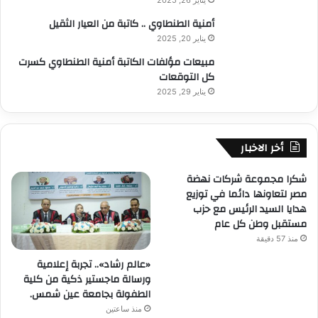
ق
ع
ا
ا
أمنية الطنطاوي .. كاتبة من العيار الثقيل
ب
ل
ذ
د
يناير 20, 2025
أ
إ
ا
ب
مبيعات مؤلفات الكاتبة أمنية الطنطاوي كسرت
ن
ل
ن
كل التوقعات
س
ن
ا
ا
يناير 29, 2025
ب
ء
ن
ي
ف
…
ي
ا
أخر الاخبار
ا
ث
ل
ا
ع
شكرا مجموعة شركات نهضة
ب
ص
مصر لتعاونها دائما في توزيع
ك
ر
هدايا السيد الرئيس مع حزب
م
ا
مستقبل وطن كل عام
ا
ل
منذ 57 دقيقة
ل
ر
ل
«عالم رشاد».. تجربة إعلامية
ق
ه
ورسالة ماجستير ذكية من كلية
م
الطفولة بجامعة عين شمس.
ي
منذ ساعتين