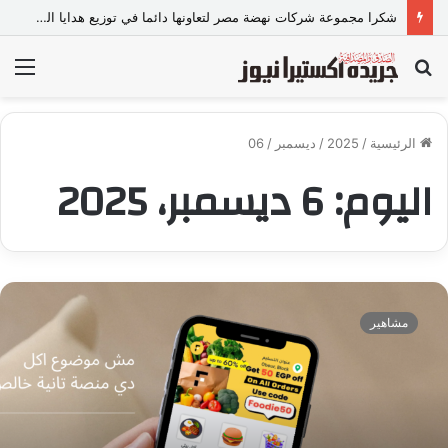
شكرا مجموعة شركات نهضة مصر لتعاونها دائما في توزيع هدايا السيد الرئيس مع حزب مستقبل وطن كل عام
بحث
الق
عن
الرئيسية
/
2025
/
ديسمبر
/
06
اليوم:
6 ديسمبر، 2025
ف
و
مشاهير
د
ي
آ
ن
د
ك