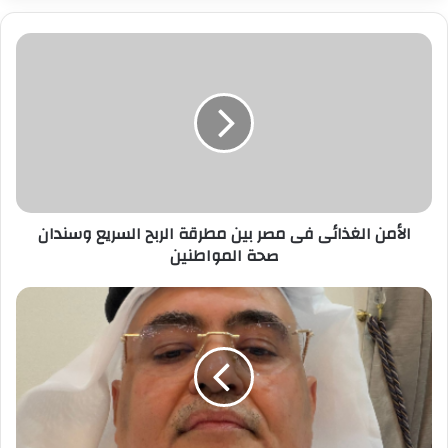
ي
د
ك
ا
ل
إ
ل
ك
ت
ر
الأمن الغذائى فى مصر بين مطرقة الربح السريع وسندان
و
صحة المواطنين
ن
ي