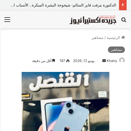
الدكتورة مرفت فايز السالم: شيخوخة البشرة المبكرة.. الأسباب الخفية وأحدث الحلول الطبية للحفاظ على نضارة الجلد
بحث
الق
عن
الرئيسية
/
مشاهير
مشاهير
Khairy
أ
يونيو 12, 2026
187
أقل من دقيقة
ر
س
ل
ب
ر
ي
د
ا
إ
ل