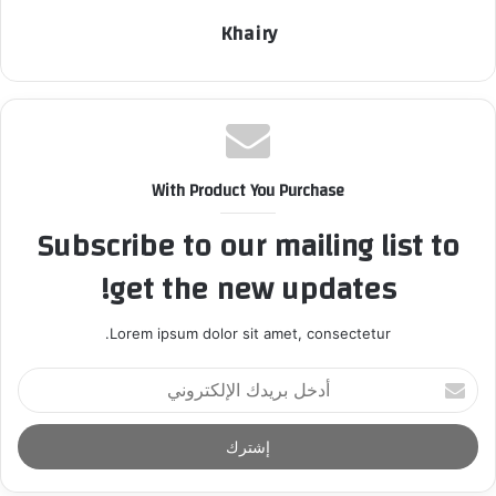
Khairy
With Product You Purchase
Subscribe to our mailing list to
get the new updates!
Lorem ipsum dolor sit amet, consectetur.
أ
د
خ
ل
ب
ر