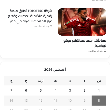
شركة TORQTRAC تطلق منصة
رقمية متكاملة لخدمات وقطع
غيار المعدات الثقيلة في مصر
منذ 4 ساعات
مفاجأة.. احمد عبدالقادر يوقع
لبيراميدز
منذ 3 ساعات
أغسطس 2026
س
د
ن
ث
أرب
خ
ج
7
6
5
4
3
2
1
14
13
12
11
10
9
8