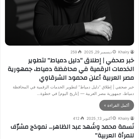
Khairy
ديسمبر 29, 2025
259
خبر صحفي | إطلاق “دليل دمياط” لتطوير
الخدمات الرقمية في محافظة دمياط، جمهورية
مصر العربية أعلن محمود الشرقاوي
خبر صحفي | إطلاق “دليل دمياط” لتطوير الخدمات الرقمية في المحافظة
دمياط، جمهورية مصر العربية — [تاريخ اليوم] في خطوة…
أكمل القراءة »
Khairy
أكتوبر 13, 2025
412
نَسمة محمد وشَهد عبد الظاهر… نموذج مشرّف
للمرأة العربية”