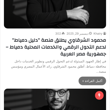
Khairy
ديسمبر 29, 2025
302
محمود الشرقاوي يطلق منصة “دليل دمياط”
لدعم التحول الرقمي والخدمات المحلية دمياط –
جمهورية مصر العربية
في إطار الجهود المبذولة لدعم التحول الرقمي وتطوير الخدمات داخل
محافظة دمياط، أطلق محمود الشرقاوي، رائد الأعمال المصري ومؤسس
منصة…
أكمل القراءة »