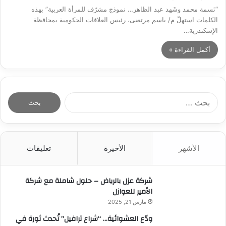
“نَسمة محمد وشَهد عبد الظاهر… نموذج مشرّف للمرأة العربية” بهذه
الكلمات استهلّ م/ باسم مرتضى، رئيس العلاقات الحكومية بمحافظة
الإسكندرية…
أكمل القراءة »
ا
ل
ب
ح
ث
الأشهر
الأخيرة
تعليقات
ع
ن
:
شركة عزل بالرياض – حلول شاملة مع شركة
الأمير للعوازل
مارس 21, 2025
ودّع العشوائية… “شراع ترافيل” تُحدث ثورة في