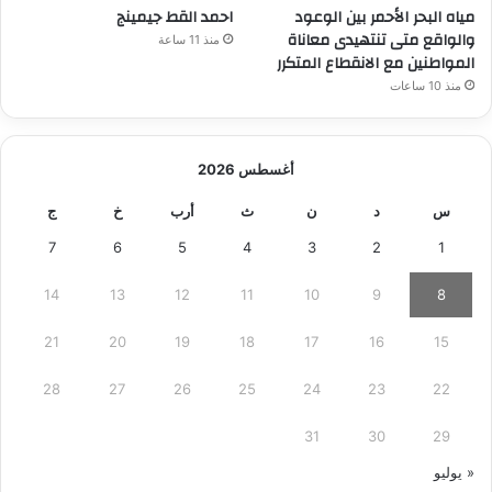
مياه البحر الأحمر بين الوعود
احمد القط جيمينج
والواقع متى تنتهيدى معاناة
منذ 11 ساعة
المواطنين مع الانقطاع المتكرر
منذ 10 ساعات
أغسطس 2026
س
د
ن
ث
أرب
خ
ج
7
6
5
4
3
2
1
14
13
12
11
10
9
8
21
20
19
18
17
16
15
28
27
26
25
24
23
22
31
30
29
« يوليو