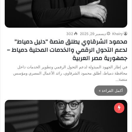
Khairy
ديسمبر 29, 2025
302
محمود الشرقاوي يطلق منصة “دليل دمياط”
لدعم التحول الرقمي والخدمات المحلية دمياط –
جمهورية مصر العربية
في إطار الجهود المبذولة لدعم التحول الرقمي وتطوير الخدمات داخل
محافظة دمياط، أطلق محمود الشرقاوي، رائد الأعمال المصري ومؤسس
منصة…
أكمل القراءة »