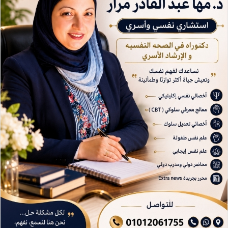
د
ا
إ
ل
ك
ت
ر
و
ن
ي
ا