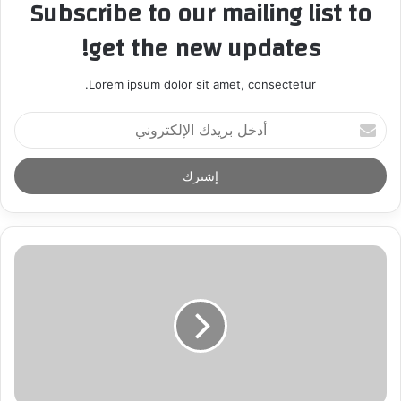
Subscribe to our mailing list to
get the new updates!
Lorem ipsum dolor sit amet, consectetur.
أ
د
خ
ل
ب
ر
ي
د
ك
ا
ل
إ
ل
ك
ت