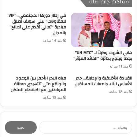
مقالات ذات صلة
في إطار دورها المجتمعي.. “VIP
للمقاولات” ببني سويف تطلق
مبادرة “تعالي أقدم على تصالح”
بالمجان
منذ 14 ساعة
هاني الشريف وكيلاً لـ “UN MTC”
بجدة ويتوج بجائزة “القائد المؤثر”
منذ 11 ساعة
القيادة الأخلاقية والإدارية… حجر
مياه البحر الأحمر بين الوعود
الأساس لبناء جامعات المستقبل
والواقع متى تنتهيدى معاناة
المواطنين مع الانقطاع المتكرر
منذ 18 ساعة
منذ 18 ساعة
ا
ل