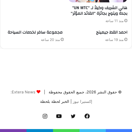
© حقوق النشر 2026، جميع الحقوق محفوظة |
Extera News:
إكستيرا نيوز
| الخبر لحظة بلحظة
فيسبوك
تويتر
يوتيوب
انستقرام