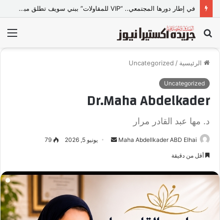
في إطار دورها المجتمعي.. “VIP للمقاولات” ببني سويف تطلق مبادرة “تعالي أقدم على تصالح” بالمجان
بحث
الق
عن
الرئيسية
/
Uncategorized
Uncategorized
Dr.Maha Abdelkader
د. مها عبد القادر مرار
Maha Abdellkader ABD Elhai
أ
يونيو 5, 2026
79
ر
أقل من دقيقة
س
ل
ب
ر
ي