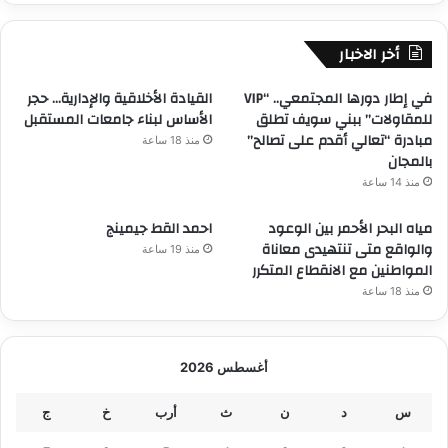
أخر الاخبار
في إطار دورها المجتمعي.. “VIP
القيادة الأخلاقية والإدارية… حجر
للمقاولات” ببني سويف تطلق
الأساس لبناء جامعات المستقبل
مبادرة “تعالي أقدم على تصالح”
منذ 18 ساعة
بالمجان
منذ 14 ساعة
مياه البحر الأحمر بين الوعود
احمد القط جيمينج
والواقع متى تنتهيدى معاناة
منذ 19 ساعة
المواطنين مع الانقطاع المتكرر
منذ 18 ساعة
أغسطس 2026
س
د
ن
ث
أرب
خ
ج