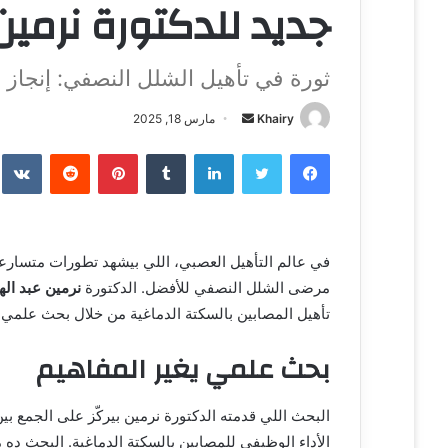
جديد للدكتورة نرمين 
ثورة في تأهيل الشلل النصفي: إنجاز 
Khairy
أ
مارس 18, 2025
ر
فيسبوك
تويتر
لينكدإن
‏Tumblr
بينتيريست
‏Reddit
‏te
س
ل
ب
ر
في عالم التأهيل العصبي، اللي بيشهد تطورات متسارعة، 
ي
مرضى الشلل النصفي للأفضل. الدكتورة
نرمين عبد اله
د
ا
تأهيل المصابين بالسكتة الدماغية من خلال بحث علمي أ
إ
بحث علمي يغير المفاهيم
ل
ك
ت
البحث اللي قدمته الدكتورة نرمين بيركّز على الجمع بي
ر
الأداء الوظيفي للمصابين بالسكتة الدماغية. البحث د