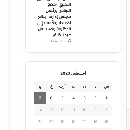
البحيري -مذيع
البرنامج ورئيس
مجلس إدارته- ببالغ
الاعتذار والأسف إلى
الدكتورة ولاء جمال
عبد الخالق
منذ 21 ساعة
أغسطس 2026
س
د
ن
ث
أرب
خ
ج
7
6
5
4
3
2
1
14
13
12
11
10
9
8
21
20
19
18
17
16
15