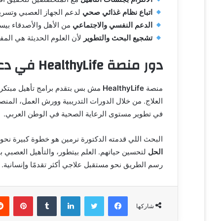
اتباع نظام غذائي صحي
لدعم الجهاز العصبي وتسريع
الدعم النفسي والاجتماعي
من الأهل والأصدقاء بيس
تشجيع البحث والتطوير
لأن العلوم الحديثة هي المفت
دور منصة HealthyLife في دعم البحث والتأهيل
منصة
HealthyLife
مش بس بتقدم برامج تأهيل مبتكرة
العلاج. من خلال الدورات التدريبية وورش العمل، الم
في تطوير مستوى الرعاية الصحية في الوطن العربي.
البحث اللي قدمته الدكتورة نرمين هو خطوة كبيرة نح
الحل
لتحسين حياتهم. العلم بيتطور، والتأهيل العصبي ب
رسم الطريق نحو مستقبل علاجي أكثر تقدمًا وإنسانية.
فيسبوك
تويتر
لينكدإن
‏Tumblr
بينتيريست
شاركها