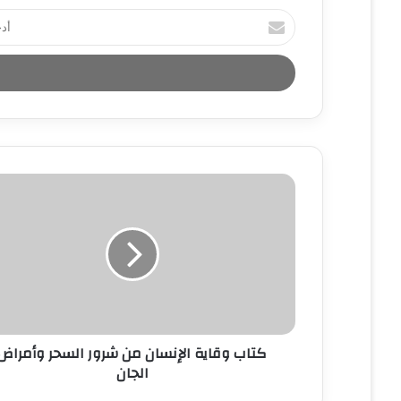
أ
د
خ
ل
ب
ر
ي
د
ك
ا
ل
إ
ل
ك
ت
ر
و
ن
كتاب وقاية الإنسان من شرور السحر وأمراض
ي
الجان