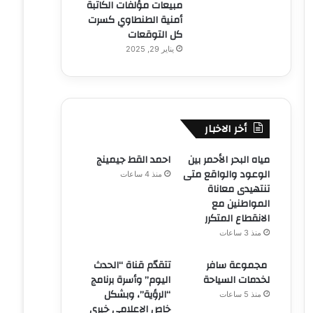
مبيعات مؤلفات الكاتبة
أمنية الطنطاوي كسرت
كل التوقعات
يناير 29, 2025
أخر الاخبار
مياه البحر الأحمر بين
احمد القط جيمينج
الوعود والواقع متى
منذ 4 ساعات
تنتهيدى معاناة
المواطنين مع
الانقطاع المتكرر
منذ 3 ساعات
مجموعة سافر
تتقدّم قناة “الحدث
لخدمات السياحة
اليوم” وأسرة برنامج
“الرؤية”، وبشكل
منذ 5 ساعات
خاص الإعلامي خيري