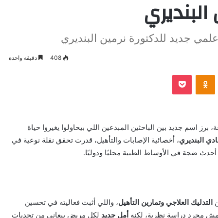
البنديري
علمي جديد للدكتورة نرمين البنديري
408
دقيقة واحدة
VKontak
Odnoklassniki
بوكيت
برز اسم جديد بين الباحثين المبدعين اللي بيحاولوا يغيروا حياة
ادي البنديري
، أخصائية الإصابات والتأهيل، قدرت تحقق نقلة نوعية في
حدث ضجة في الأوساط الطبية محليًا ودوليًا.
ن
التدليك العلاجي وتمارين التأهيل
، واللي أثبت فعاليته في تحسين
ه مش مجرد دراسة نظرية، لكنه
أمل جديد
لكل مريض بيعاني من تحديات