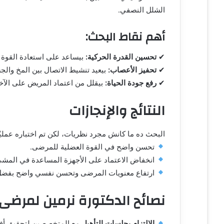
و
الشلل النصفي.
ن
ي
أهم نقاط البحث:
ا
✔
تحسين القدرة الحركية:
بيساعد على استعادة القوة ا
✔
تحفيز الأعصاب:
بيعيد تنشيط الاتصال بين المخ والجس
✔
رفع جودة الحياة:
بيقلل من اعتماد المريض على الآخر
النتائج والإنجازات
البحث ده ما كانش مجرد نظريات، لكن تم اختباره عمليً
تحسن واضح في القوة العضلية للمرضى.
انخفاض الاعتماد على الأجهزة المساعدة في المشي
ارتفاع معنويات المرضى وتحسن نفسي واضح بفضل ال
نصائح الدكتورة نرمين لمرضى
الالتزام بجلسات التأهيل
مع المتخصصين لتحقيق أفض