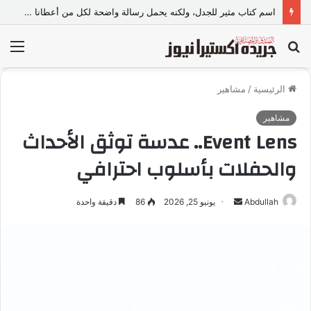
لماذا يهرب الإنسان إلى الفن عندما تعجزه الكلمات؟
بحث
الق
عن
الرئيسية
/
مشاهير
مشاهير
Event Lens.. عدسة توثق الأحداث
والحفلات بأسلوب احترافي
Abdullah
أ
يونيو 25, 2026
86
دقيقة واحدة
ر
س
ل
ب
ر
ي