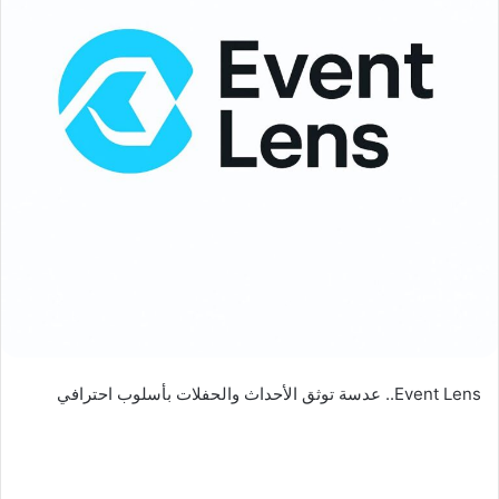
د
ا
إ
ل
ك
ت
ر
و
ن
ي
ا
Event Lens.. عدسة توثق الأحداث والحفلات بأسلوب احترافي