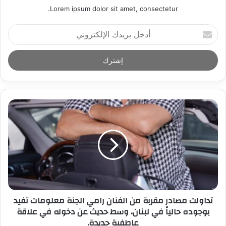
Lorem ipsum dolor sit amet, consectetur.
أ
د
خ
ل
ب
ر
ي
د
ك
ا
ل
إ
ل
ك
ت
ر
تداولت مصادر مقربة من الفنان رامي الجنة معلومات تفيد
و
بوجوده حالياً في لبنان، وسط حديث عن دخوله في علاقة
ن
عاطفية جديدة.
ي