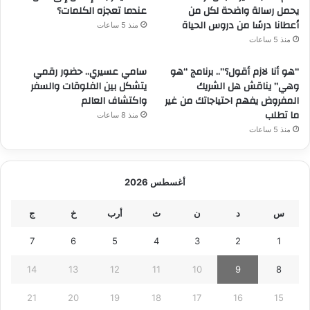
يحمل رسالة واضحة لكل من
عندما تعجزه الكلمات؟
أعطانا درسًا من دروس الحياة
منذ 5 ساعات
منذ 5 ساعات
“هو أنا لازم أقول؟”.. برنامج “هو
سامي عسيري.. حضور رقمي
وهي” يناقش هل الشريك
يتشكل بين الفلوقات والسفر
المفروض يفهم احتياجاتك من غير
واكتشاف العالم
ما تطلب
منذ 8 ساعات
منذ 5 ساعات
أغسطس 2026
س
د
ن
ث
أرب
خ
ج
7
6
5
4
3
2
1
14
13
12
11
10
9
8
21
20
19
18
17
16
15