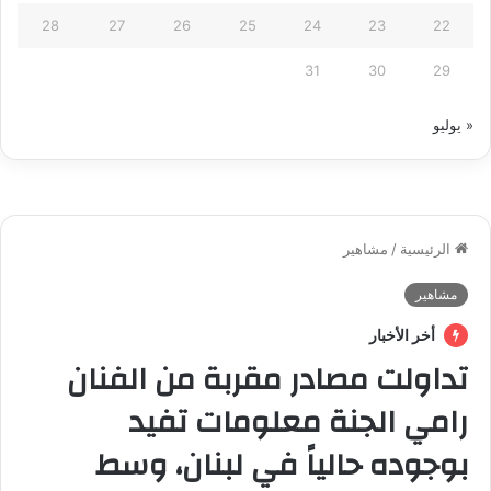
28
27
26
25
24
23
22
31
30
29
« يوليو