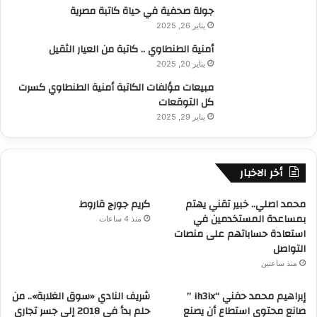
جولة صحفية في حياة كاتبة مصرية
يناير 26, 2025
أمنية الطنطاوي .. كاتبة من العيار الثقيل
يناير 20, 2025
مبيعات مؤلفات الكاتبة أمنية الطنطاوي كسرت
كل التوقعات
يناير 29, 2025
أخر الاخبار
محمد اصلي.. خبير تقني يهتم
كريم جورج قاروط
بمساعدة المستخدمين في
منذ 4 ساعات
استعادة حساباتهم على منصات
التواصل
منذ ساعتين
إبراهيم محمد حفني “ih3ix ”
شريف النادي «سوق الغلابة».. من
صانع محتوى استطاع أن يصنع
حلم بدأ في 2018 إلى جسر تجاري