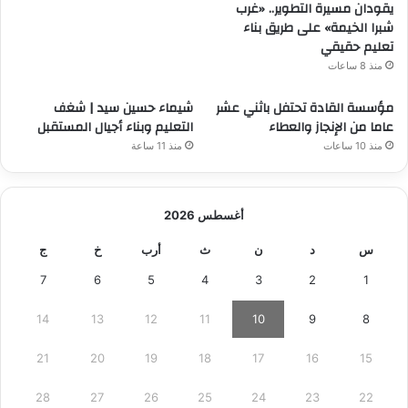
يقودان مسيرة التطوير.. «غرب
شبرا الخيمة» على طريق بناء
تعليم حقيقي
منذ 8 ساعات
مؤسسة القادة تحتفل باثني عشر
شيماء حسين سيد | شغف
عاما من الإنجاز والعطاء
التعليم وبناء أجيال المستقبل
منذ 10 ساعات
منذ 11 ساعة
أغسطس 2026
س
د
ن
ث
أرب
خ
ج
7
6
5
4
3
2
1
14
13
12
11
10
9
8
21
20
19
18
17
16
15
28
27
26
25
24
23
22