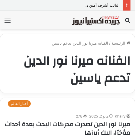
النائب أشرف أمين وعادل داود يقودان مسيرة التطوير.. «غرب شبرا الخيمة» على طريق بناء تعليم حقيقي
بحث
الق
عن
الرئيسية
/
الفنانه ميرنا نور الدين تدعم ياسين
الفنانه ميرنا نور الدين
تدعم ياسين
أخبار العالم
Khairy
مايو 2, 2025
278
ميرنا نور الدين تصدرت محركات البحث بعدة أحداث
مؤخرًا، إليك أبرزها