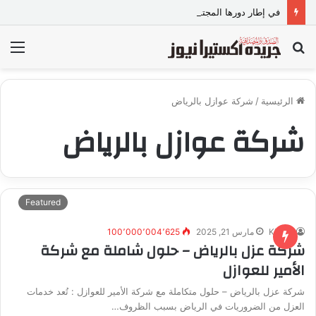
في إطار دورها المجتمعي.. “VIP للمقاولات” ببني سويف تطلق مبادرة “تعالي أقدم على تصالح” بالمجان
بحث
الق
عن
الرئيسية
/
شركة عوازل بالرياض
شركة عوازل بالرياض
Featured
Khairy
مارس 21, 2025
100٬000٬004٬625
شركة عزل بالرياض – حلول شاملة مع شركة
الأمير للعوازل
شركة عزل بالرياض – حلول متكاملة مع شركة الأمير للعوازل : تُعد خدمات
العزل من الضروريات في الرياض بسبب الظروف…