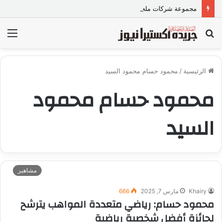
مجموعة شركات ملجراميكال.. أكثر من 85 عامًا من الخبرة والريادة في صناعة وتجارة الموازين
بحث
الق
عن
الرئيسية
/
محمود حسام محمود السيد
محمود حسام محمود
السيد
مشاهير
Khairy
مارس 7, 2025
666
محمود حسام: رياضي متعددة المواهب يترشح
لجائزة أفضل شخصية رياضية