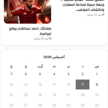
وجهة جديدة لصناعة المهارات
واكتشاف المواهب..
منذ 14 ساعة
مفاجأة.. احمد عبدالقادر يوقع
لبيراميدز
منذ 15 ساعة
أغسطس 2026
س
د
ن
ث
أرب
خ
ج
7
6
5
4
3
2
1
14
13
12
11
10
9
8
21
20
19
18
17
16
15
28
27
26
25
24
23
22