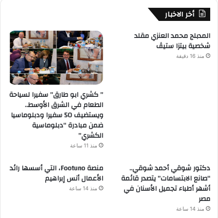
أخر الاخبار
المدبلج محمد العنزي مقلد
شخصية بيتزا ستيڤ
منذ 16 دقيقة
” كشري ابو طارق” سفيرا لسياحة
الطعام في الشرق الأوسط..
ويستضيف 50 سفيرا ودبلوماسيا
ضمن مبادرة “دبلوماسية
الكشري”
منذ 11 ساعة
دكتور شوقي أحمد شوقي..
منصة Footuno، التي أسسها رائد
“صانع الابتسامات” يتصدر قائمة
الأعمال أنس إبراهيم
أشهر أطباء تجميل الأسنان في
منذ 14 ساعة
مصر
منذ 14 ساعة