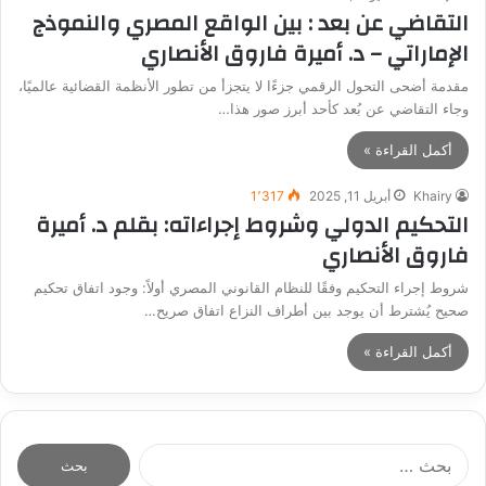
التقاضي عن بعد : بين الواقع المصري والنموذج
الإماراتي – د. أميرة فاروق الأنصاري
مقدمة أضحى التحول الرقمي جزءًا لا يتجزأ من تطور الأنظمة القضائية عالميًا،
وجاء التقاضي عن بُعد كأحد أبرز صور هذا…
أكمل القراءة »
Khairy
أبريل 11, 2025
1٬317
التحكيم الدولي وشروط إجراءاته: بقلم د. أميرة
فاروق الأنصاري
شروط إجراء التحكيم وفقًا للنظام القانوني المصري أولاً: وجود اتفاق تحكيم
صحيح يُشترط أن يوجد بين أطراف النزاع اتفاق صريح…
أكمل القراءة »
ا
ل