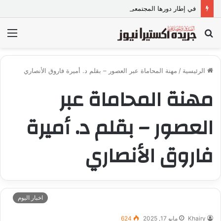
في إطار دورها المجتمعي.. “VIP للمقاولات” ببني سويف تطلق مبادرة “تعالي أقدم على تصالح” بالمجان
بحث
الق
عن
الرئيسية
/
مهنة المحاماة عبر العصور – بقلم د. أميرة فاروق الأنصاري
مهنة المحاماة عبر
العصور – بقلم د. أميرة
فاروق الأنصاري
اخبار اليوم
Khairy
مايو 17, 2025
624