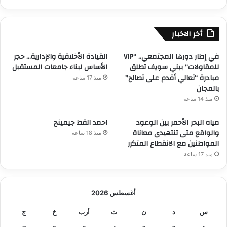
أخر الاخبار
في إطار دورها المجتمعي.. “VIP
القيادة الأخلاقية والإدارية… حجر
للمقاولات” ببني سويف تطلق
الأساس لبناء جامعات المستقبل
مبادرة “تعالي أقدم على تصالح”
منذ 17 ساعة
بالمجان
منذ 14 ساعة
مياه البحر الأحمر بين الوعود
احمد القط جيمينج
والواقع متى تنتهيدى معاناة
منذ 18 ساعة
المواطنين مع الانقطاع المتكرر
منذ 17 ساعة
أغسطس 2026
س
د
ن
ث
أرب
خ
ج