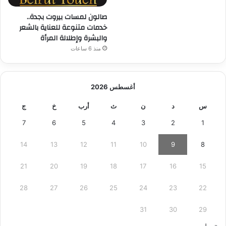
صالون لمسات بيروت بجدة..
خدمات متنوعة للعناية بالشعر
والبشرة وإطلالة المرأة
منذ 6 ساعات
أغسطس 2026
س
د
ن
ث
أرب
خ
ج
7
6
5
4
3
2
1
14
13
12
11
10
9
8
21
20
19
18
17
16
15
28
27
26
25
24
23
22
31
30
29