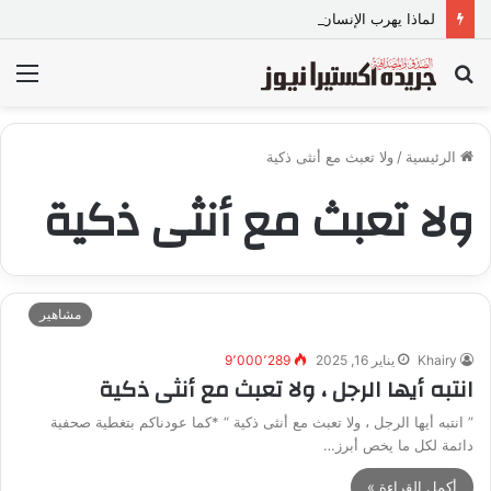
لماذا يهرب الإنسان إلى الفن عندما تعجزه الكلمات؟
بحث
الق
عن
الرئيسية
/
ولا تعبث مع أنثى ذكية
ولا تعبث مع أنثى ذكية
مشاهير
Khairy
يناير 16, 2025
9٬000٬289
انتبه أيها الرجل ، ولا تعبث مع أنثى ذكية
” انتبه أيها الرجل ، ولا تعبث مع أنثى ذكية “ *كما عودناكم بتغطية صحفية
دائمة لكل ما يخص أبرز…
أكمل القراءة »