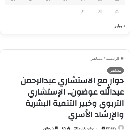
31
30
29
« يوليو