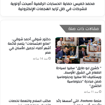
محمد خميس: حماية الحسابات الرقمية أصبحت أولوية
للشركات في ظل تزايد الهجمات الإلكترونية
مقالات ذات صلة
دكتور شوقي أحمد شوقي..
“صانع الابتسامات” يتصدر قائمة
أشهر أطباء تجميل الأسنان في
مصر
منذ 14 ساعة
” كشري ابو طارق” سفيرا لسياحة
الطعام في الشرق الأوسط..
ويستضيف 50 سفيرا ودبلوماسيا
ضمن مبادرة “دبلوماسية
الكشري”
منذ 11 ساعة
منصة Footuno، التي أسسها رائد
مكتب السلام والنعمة لخدمات