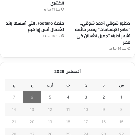
الكشري”
منذ 11 ساعة
دكتور شوقي أحمد شوقي..
منصة Footuno، التي أسسها رائد
“صانع الابتسامات” يتصدر قائمة
الأعمال أنس إبراهيم
أشهر أطباء تجميل الأسنان في
منذ 14 ساعة
مصر
منذ 14 ساعة
أغسطس 2026
س
د
ن
ث
أرب
خ
ج
7
6
5
4
3
2
1
14
13
12
11
10
9
8
21
20
19
18
17
16
15
28
27
26
25
24
23
22