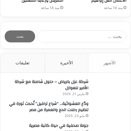
الأعمال أنس إبراهيم
التمريض ورعايه المسنين
منذ 14 ساعة
منذ 14 ساعة
ا
ل
ب
ح
ث
الأشهر
الأخيرة
تعليقات
ع
ن
:
شركة عزل بالرياض – حلول شاملة مع شركة
الأمير للعوازل
مارس 21, 2025
ودّع العشوائية… “شراع ترافيل” تُحدث ثورة في
تنظيم رحلات الحج والعمرة من مصر
مايو 23, 2025
جولة صحفية في حياة كاتبة مصرية