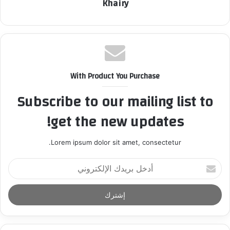
Khairy
With Product You Purchase
Subscribe to our mailing list to
get the new updates!
Lorem ipsum dolor sit amet, consectetur.
أ
د
خ
ل
ب
ر
ي