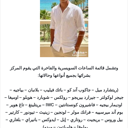
وتشمل قائمة الساعات السويسرية والفاخرة التي يقوم المركز
بشرائها بجميع أنواعها وحالاتها:
(ريتشارد ميل – جاكوب آند كو – باتك فيليب – بلانبان – بياجيه –
جيجر لوكولتر – جيرارد بيريجو – رولكس – شوبارد – هوبلو – اوميغا –
اوديمار بيجيه – فاشيرون كونستانتين – IWC – بريتلينغ – تاغ هوير –
بوم آند ميرسييه – فرانك مولر – لونجين – زينيث – تيودور – كارتير –
بيل وروس – بريجيت – روتاري – إبل – ايدوكس – بانيراي – بلغاري –
بولوفا – هاميلتون – ميدو) .