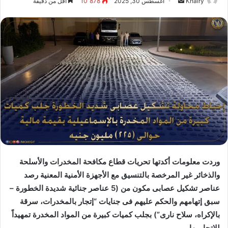
Khairy
أ
أغسطس 30, 2025
10٬878
أقل من دقيقة
ر
س
ل
ب
ر
ي
د
ا
إ
ل
ك
ت
ر
وردت معلومات أكدتها تحريات قطاع مكافحة المخدرات والأسلحة
و
والذخائر غير المرخصة بالتنسيق مع الأجهزة الأمنية المعنية رصد
ن
عناصر تشكيل عصابى مكون من (5 عناصر جنائية شديدة الخطورة –
ي
سبق إتهامهم والحكم عليهم فى جنايات “إتجار بالمخدرات، سرقة
ا
بالإكراه، سلاح نارى”) بجلب كميات كبيرة من المواد المخدرة تمهيداً
للإتجار بها.