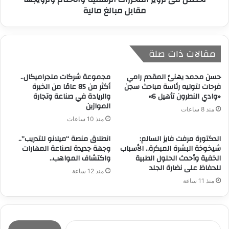
مقابل مبالغ مالية
مقالات ذات صلة
حسن محمد يهنئ المقدم رامي
مجموعة شركات ملجراميكال..
فرحات لتوليه رئاسة مباحث سجن
أكثر من 85 عامًا من الخبرة
«وادي النطرون تأهيل 6»
والريادة في صناعة وتجارة
الموازين
منذ 8 ساعات
منذ 10 ساعات
الدكتورة مرفت فايز السالم:
انطلاق منصة “ميلانو للتدريب”..
شيخوخة البشرة المبكرة.. الأسباب
وجهة جديدة لصناعة المهارات
الخفية وأحدث الحلول الطبية
واكتشاف المواهب..
للحفاظ على نضارة الجلد
منذ 12 ساعة
منذ 11 ساعة
ا