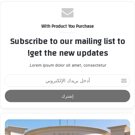
With Product You Purchase
Subscribe to our mailing list to
get the new updates!
Lorem ipsum dolor sit amet, consectetur.
أ
د
خ
ل
ب
ر
ي
د
ك
ا