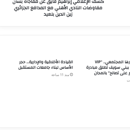
كشف الإعلامي إبراهيم فايق عن مفاجأة بشأن
مفاوضات النادي الأهلي مع المدافع الجزائري
زين الدين بلعيد
في إطار دورها المجتمعي.. “VIP
القيادة الأخلاقية والإدارية… حجر
 ببني سويف تطلق مبادرة
الأساس لبناء جامعات المستقبل
 على تصالح” بالمجان
منذ 11 ساعة