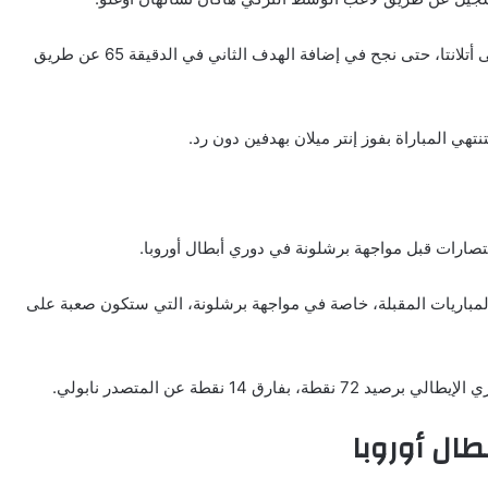
– وفي الشوط الثاني، استمر إنتر ميلان في الضغط على أتلانتا، حتى نجح في إضافة الهدف الثاني في الدقيقة 65 عن طريق
نتهي المباراة بفوز إنتر ميلان بهدفين دون رد.
الانتصارات قبل مواجهة برشلونة في دوري أبطال أوروبا.
المباريات المقبلة، خاصة في مواجهة برشلونة، التي ستكون صعبة على
ق 14 نقطة عن المتصدر نابولي.
طال أوروبا