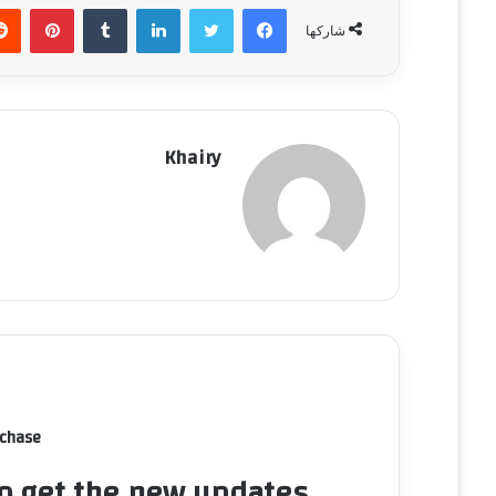
فيسبوك
تويتر
لينكدإن
‏Tumblr
بينتيريست
شاركها
Khairy
rchase
to get the new updates!