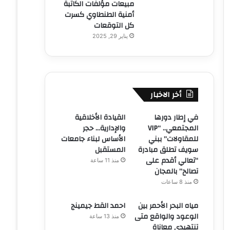
مبيعات مؤلفات الكاتبة
أمنية الطنطاوي كسرت
كل التوقعات
يناير 29, 2025
أخر الاخبار
في إطار دورها
القيادة الأخلاقية
المجتمعي.. “VIP
والإدارية… حجر
للمقاولات” ببني
الأساس لبناء جامعات
سويف تطلق مبادرة
المستقبل
“تعالي أقدم على
منذ 11 ساعة
تصالح” بالمجان
منذ 8 ساعات
مياه البحر الأحمر بين
احمد القط جيمينج
الوعود والواقع متى
منذ 13 ساعة
تنتهيدى معاناة