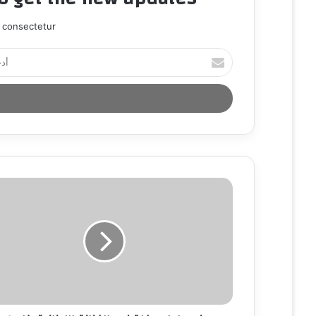
 consectetur.
أ
د
خ
ل
ب
ر
ي
د
ك
ا
ل
إ
ل
ك
ت
ر
و
ن