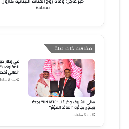
خبر عاجل: وفاة زوج الفنانة اللبنانية كارول
ي
سماحة
مقالات ذات صلة
للمقاولات”
“تعالي أقدم
منذ 8 ساعات
هاني الشريف وكيلاً لـ “UN MTC” بجدة
ويتوج بجائزة “القائد المؤثر”
منذ 5 ساعات