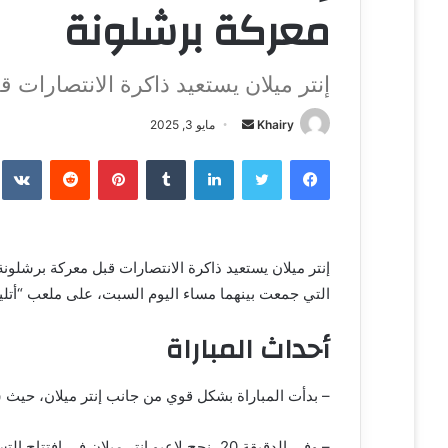
معركة برشلونة
إنتر ميلان يستعيد ذاكرة الانتصارات
Khairy
أ
مايو 3, 2025
ر
فيسبوك
تويتر
لينكدإن
‏Tumblr
بينتيريست
‏Reddit
‏te
س
ل
ب
ر
إنتر ميلان يستعيد ذاكرة الانتصارات قبل معركة برشلو
ي
التي جمعت بينهما مساء اليوم السبت، على ملعب “أتليتي أزوري إيطا
د
ا
أحداث المباراة
إ
ل
ك
– بدأت المباراة بشكل قوي من جانب إنتر ميلان، حيث
ت
ر
– وفي الدقيقة 20، نجح لاعبو إنتر ميلان في افتتاح التسجيل عن طريق لاعب الوسط التركي هاكان تشالهان أوغلو.