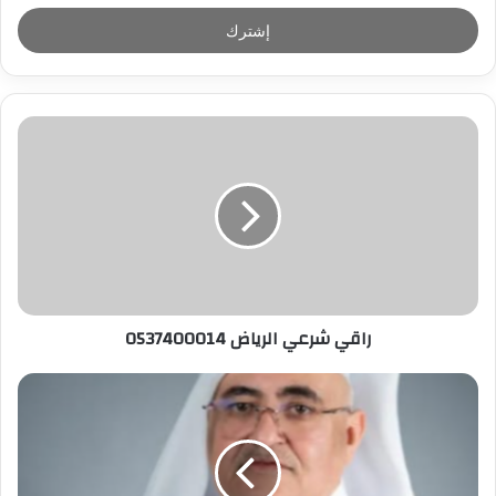
خ
ل
ب
ر
ي
د
ك
ا
ل
إ
ل
ك
ت
ر
راقي شرعي الرياض 0537400014
و
ن
ي