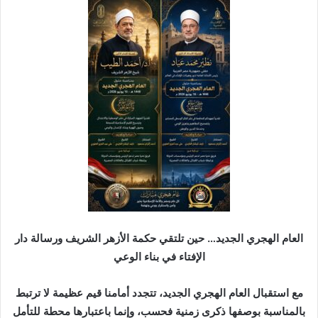
س
ل
ب
ر
ي
د
ا
إ
ل
ك
ت
ر
و
ن
العام الهجري الجديد… حين تلتقي حكمة الأزهر الشريف ورسالة دار
ي
الإفتاء في بناء الوعي
ا
مع استقبال العام الهجري الجديد، تتجدد أمامنا قيم عظيمة لا ترتبط
بالمناسبة بوصفها ذكرى زمنية فحسب، وإنما باعتبارها محطة للتأمل