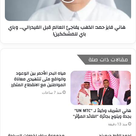
هاني فايز حمد: الذهب يفاجئ العالم قبل الفيدرالي… وباي
باي للمشككين!
مقالات ذات صلة
مياه البحر الأحمر بين الوعود
والواقع متى تنتهيدى معاناة
المواطنين مع الانقطاع المتكرر
منذ 7 ساعات
هاني الشريف وكيلاً لـ “UN MTC”
بجدة ويتوج بجائزة “القائد المؤثر”
منذ 13 دقيقة
احمد القط جيمينج
مجموعة سافر لخدمات السياحة