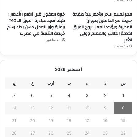
مدير تعليم البحر الأحمر يبدأ صفحة
خبرة العقول قبل أرقام الأعمار :
جديدة مع العاملين بديوان
كيف تعيد مبادرة “فوق الـ 40”
المديرية ويؤكد العمل بروح الفريق
برعاية وزير العمل حسن رداد رسم
لخدمة الطالب والمعلم وولى
خريطة التنمية في مصر ..؟
الأمر
منذ ساعتين
منذ ساعتين
أغسطس 2026
س
د
ن
ث
أرب
خ
ج
7
6
5
4
3
2
1
14
13
12
11
10
9
8
21
20
19
18
17
16
15
28
27
26
25
24
23
22