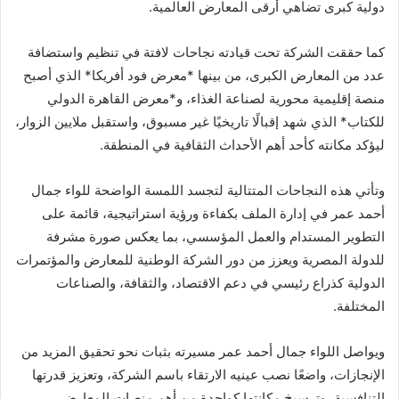
دولية كبرى تضاهي أرقى المعارض العالمية.
كما حققت الشركة تحت قيادته نجاحات لافتة في تنظيم واستضافة
عدد من المعارض الكبرى، من بينها *معرض فود أفريكا* الذي أصبح
منصة إقليمية محورية لصناعة الغذاء، و*معرض القاهرة الدولي
للكتاب* الذي شهد إقبالًا تاريخيًا غير مسبوق، واستقبل ملايين الزوار،
ليؤكد مكانته كأحد أهم الأحداث الثقافية في المنطقة.
وتأتي هذه النجاحات المتتالية لتجسد اللمسة الواضحة للواء جمال
أحمد عمر في إدارة الملف بكفاءة ورؤية استراتيجية، قائمة على
التطوير المستدام والعمل المؤسسي، بما يعكس صورة مشرفة
للدولة المصرية ويعزز من دور الشركة الوطنية للمعارض والمؤتمرات
الدولية كذراع رئيسي في دعم الاقتصاد، والثقافة، والصناعات
المختلفة.
ويواصل اللواء جمال أحمد عمر مسيرته بثبات نحو تحقيق المزيد من
الإنجازات، واضعًا نصب عينيه الارتقاء باسم الشركة، وتعزيز قدرتها
التنافسية، وترسيخ مكانتها كواحدة من أهم منصات المعارض