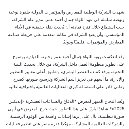
ر
ي
شهدت الشركة الوطنية للمعارض والمؤتمرات الدولية طفرة نوعية
د
ونهضة شاملة في عهد اللواء جمال أحمد عمر، مدير عام الشركة،
ا
حيث استطاع خلال فترة قيادته أن يُحدث نقلة حقيقية في الأداء
إ
المؤسسي، وأن يضع الشركة في مكانة متقدمة على خريطة صناعة
ل
المعارض والمؤتمرات إقليميًا ودوليًا.
ك
ت
ر
وقد انعكست رؤية اللواء جمال أحمد عمر وخبرته القيادية بوضوح
و
على تطوير منظومة العمل داخل الشركة، من خلال تحديث البنية
ن
التحتية، ورفع كفاءة العنصر البشري، وتطبيق أعلى معايير التنظيم
ي
والإدارة، ما أسهم في تعزيز اسم الشركة وترسيخ صورتها كصرح
ا
وطني قادر على استضافة كبرى الفعاليات العالمية باحترافية عالية.
ويُعد النجاح المبهر لمعرض *الدفاع والصناعات العسكرية «إيديكس
2025»* شاهدًا بارزًا على هذا التطور، حيث خرج المعرض في أبهى
صورة تنظيمية، نال على إثرها إشادات واسعة من الوفود الرسمية
والشركات العالمية المشاركة، مؤكدًا قدرة مصر على تنظيم فعاليات