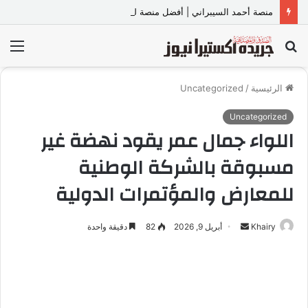
منصة أحمد السيبراني | أفضل منصة لتعلم البرمجة لطلاب الصف الأول والثاني الثانوي والبكالوريا
بحث
الق
عن
الرئيسية
/
Uncategorized
Uncategorized
اللواء جمال عمر يقود نهضة غير
مسبوقة بالشركة الوطنية
للمعارض والمؤتمرات الدولية
Khairy
أ
أبريل 9, 2026
82
دقيقة واحدة
ر
س
ل
ب