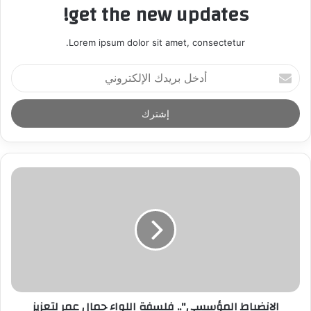
get the new updates!
Lorem ipsum dolor sit amet, consectetur.
أ
د
خ
ل
ب
ر
ي
د
ك
ا
ل
إ
ل
ك
ت
ر
الانضباط المؤسسى".. فلسفة اللواء جمال عمر لتعزيز
و