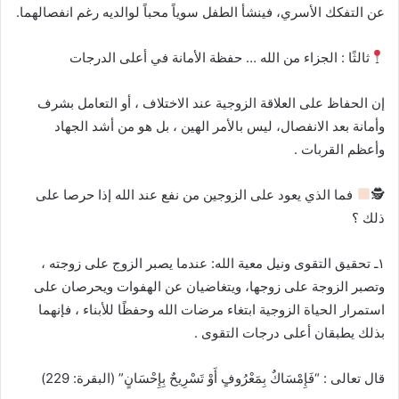
عن التفكك الأسري، فينشأ الطفل سوياً محباً لوالديه رغم انفصالهما.
ثالثًا : الجزاء من الله … حفظة الأمانة في أعلى الدرجات
إن الحفاظ على العلاقة الزوجية عند الاختلاف ، أو التعامل بشرف
وأمانة بعد الانفصال، ليس بالأمر الهين ، بل هو من أشد الجهاد
وأعظم القربات .
🕵
فما الذي يعود على الزوجين من نفع عند الله إذا حرصا على
ذلك ؟
١ـ تحقيق التقوى ونيل معية الله: عندما يصبر الزوج على زوجته ،
وتصبر الزوجة على زوجها، ويتغاضيان عن الهفوات ويحرصان على
استمرار الحياة الزوجية ابتغاء مرضات الله وحفظًا للأبناء ، فإنهما
بذلك يطبقان أعلى درجات التقوى .
قال تعالى : “فَإِمْسَاكٌ بِمَعْرُوفٍ أَوْ تَسْرِيحٌ بِإِحْسَانٍ” (البقرة: 229)