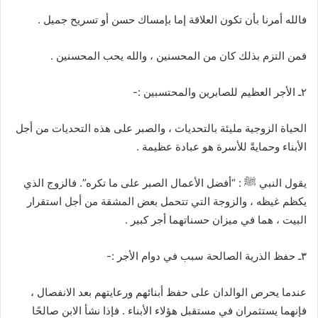
فالله أمرنا بأن تكون العلاقة إما بإمساك حسن أو تسريح جميل .
فمن التزم بذلك كان من المحسنين ، والله يحب المحسنين .
٢ـ الأجر العظيم للصابرين والمحتسبين :-
الحياة الزوجية مليئة بالتحديات ، والصبر على هذه التحديات من أجل
الأبناء وحمايةً للأسرة هو عبادة عظيمة .
يقول النبي ﷺ : “أفضل الأعمال الصبر على ما تكره”. فالزوج الذي
يكظم غيظه ، والزوجة التي تتحمل بعض المشقة من أجل استقرار
البيت ، هما في ميزان حسناتهما أجر كبير .
٣ـ حفظ الذرية الصالحة سبب في دوام الأجر :-
عندما يحرص الوالدان على حفظ أبنائهم ورعايتهم بعد الانفصال ،
فإنهما يستثمران في مستقبل هؤلاء الأبناء . فإذا نشأ الابن صالحًا