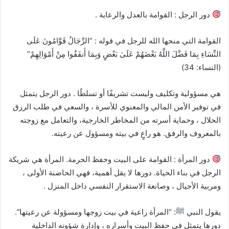
دور الرجل : القوامة بالعدل والرعاية .
القوامة التي منحها الله للرجل في قوله : “الرِّجَالُ قَوَّامُونَ عَلَى
النِّسَاءِ بِمَا فَضَّلَ اللَّهُ بَعْضَهُمْ عَلَىٰ بَعْضٍ وَبِمَا أَنفَقُوا مِنْ أَمْوَالِهِمْ”
(النساء: 34)
هي مسؤولية وتكليف وليست تشريفًا أو تسلطًا . دور الرجل يتمثل
في توفير الأمن المالي والمعنوي للأسرة ، والسعي في طلب الرزق
الحلال ، وحماية أسرته من المخاطر الخارجية، والتعامل مع زوجته
بالمعروف والرفق. هو راعٍ في بيته ومسؤول عن رعيته.
دور المرأة : القوامة على البيت وحفظ الحرمة. المرأة هي شريكة
الرجل في بناء الحياة. دورها لا يقل أهمية، فهي الحاضنة الأولى ،
ومربية الأجيال ، وصانعة الاستقرار النفسي داخل المنزل .
يقول النبي ﷺ: “المرأة راعية في بيت زوجها ومسؤولة عن رعيتها”.
دورها يتمثل في حفظ البيت وأسراره ، وإدارة شؤونه الداخلية