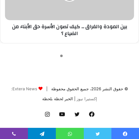
© حقوق النشر 2026، جميع الحقوق محفوظة |
Extera News:
إكستيرا نيوز
| الخبر لحظة بلحظة
فيسبوك
تويتر
يوتيوب
انستقرام