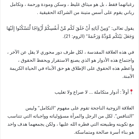
ر
رغباتهما فقط ، بل هو ميثاق غليظ ، وسكن ومودة ورحمة ، وتكامل
ي
رباني يقوم على أسس متينة من الشراكة الحقيقية .
د
ا
يقول تعالى: “وَمِنْ آيَاتِهِ أَنْ خَلَقَ لَكُم مِّنْ أَنفُسِكُمْ أَزْوَاجًا لِّتَسْكُنُوا إِلَيْهَا
إ
وَجَعَلَ بَيْنَكُم مَّوَدَّةً وَرَحْمَةً” (الروم: 21).
ل
ك
في هذه العلاقة المقدسة ، لكل طرف دور محوري لا يقل عن الآخر ،
ت
واجتماع هذه الأدوار هو الذي يصنع الاستقرار ويحفظ الحقوق ،
ر
و
وأعظم هذه الحقوق على الإطلاق هو حق الأبناء في الحياة الكريمة
ن
الآمنة.
ي
ا
أولاً : أدوار متكاملة … لا صراع ولا تغليب
العلاقة الزوجية الناجحة تقوم على مفهوم “التكامل” وليس
“التنافس”. لكل من الرجل والمرأة مسؤولياته وواجباته التي تتناسب
مع تكوينه وطبيعته التي فطره الله عليها ، ولكن يجمعهما هدف واحد
هو بناء أسرة صالحة ومتماسكة.