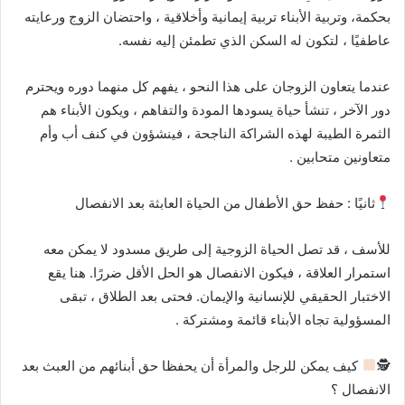
بحكمة، وتربية الأبناء تربية إيمانية وأخلاقية ، واحتضان الزوج ورعايته
عاطفيًا ، لتكون له السكن الذي تطمئن إليه نفسه.
عندما يتعاون الزوجان على هذا النحو ، يفهم كل منهما دوره ويحترم
دور الآخر ، تنشأ حياة يسودها المودة والتفاهم ، ويكون الأبناء هم
الثمرة الطيبة لهذه الشراكة الناجحة ، فينشؤون في كنف أب وأم
متعاونين متحابين .
ثانيًا : حفظ حق الأطفال من الحياة العابثة بعد الانفصال
للأسف ، قد تصل الحياة الزوجية إلى طريق مسدود لا يمكن معه
استمرار العلاقة ، فيكون الانفصال هو الحل الأقل ضررًا. هنا يقع
الاختبار الحقيقي للإنسانية والإيمان. فحتى بعد الطلاق ، تبقى
المسؤولية تجاه الأبناء قائمة ومشتركة .
🕵
كيف يمكن للرجل والمرأة أن يحفظا حق أبنائهم من العبث بعد
الانفصال ؟