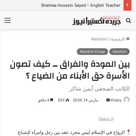
شركة A.M Natural Cosmetics
بحث
الق
عن
الرئيسية
/
Abortion
Abortion Drugs
Abortion
بين المودة والفراق … كيف تصون
الأسرة حق الأبناء من الضياع ؟
الكاتب الصحفى أيمن شاكر
Khairy
أ
مارس 14, 2026
203
4 دقائق
ر
س
Oplus_0
ل
ب
الزواج في الإسلام ليس مجرد عقد بين رجل وامرأة لإشباع