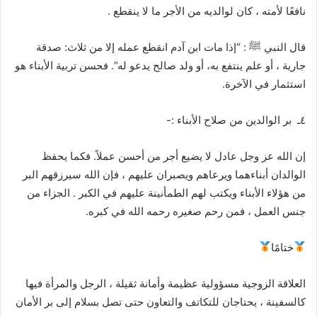
نافعًا لأمته ، كان لوالديه من الأجر ما لا ينقطع .
قال النبي ﷺ : “إذا مات ابن آدم انقطع عمله إلا من ثلاث: صدقة
جارية ، أو علم ينتفع به، أو ولد صالح يدعو له”. فحسن تربية الأبناء هو
استثمار في الآخرة.
٤ـ بر الوالدين من صلاح الأبناء :-
إن الله عز وجل عادل لا يضيع أجر من أحسن عملاً. فكما يحفظ
الوالدان أبناءهما ويرعاهم ويصبران عليهم ، فإن الله سيرزقهم البر
من هؤلاء الأبناء ويكتب لهم الطمأنينة عليهم في الكبر . الجزاء من
جنس العمل ، فمن رحم صغيره رحمه الله في كبره.
ختامًا
العلاقة الزوجية مسؤولية عظيمة وأمانة ثقيلة ، الرجل والمرأة فيها
كالسفينة ، يحتاجان للتكاتف والتعاون حتى تصل بسلام إلى بر الأمان