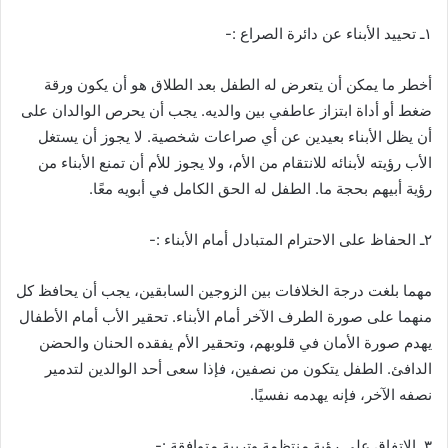
١ـ تحييد الأبناء عن دائرة الصراع :-
أخطر ما يمكن أن يتعرض له الطفل بعد الطلاق هو أن يكون ورقة
ضغط أو أداة ابتزاز عاطفي بين والديه. يجب أن يحرص الوالدان على
أن يظل الأبناء بعيدين عن أي صراعات شخصية. لا يجوز أن يستغل
الأب رؤيته لأبنائه للانتقام من الأم، ولا يجوز للأم أن تمنع الأبناء من
رؤية أبيهم بحجة ما. الطفل له الحق الكامل في أبويه معًا.
٢ـ الحفاظ على الاحترام المتبادل أمام الأبناء :-
مهما بلغت درجة الخلافات بين الزوجين السابقين، يجب أن يحافظ كل
منهما على صورة الطرف الآخر أمام الأبناء. تحقير الأب أمام الأطفال
يهدم صورة الأمان في قلوبهم، وتحقير الأم يفقده الحنان والحضن
الدافئ. الطفل يتكون من نصفين، فإذا سعى أحد الوالدين لتدمير
نصفه الآخر، فإنه يهدمه نفسيًا.
٣ـ الاتفاق على رؤية منتظمة وتربية متوافقة :-