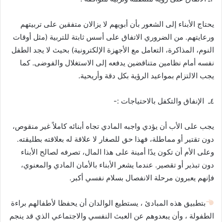
يحتاج الأبناء إلى الشعور بأن أبويهم لا يزالان متفقين على تربيتهم
ورعايتهم. من الضروري الاتفاق على أسس ثابتة للتربية (مثل أوقات
النوم، المذاكرة، التعامل مع الأجهزة الإلكترونية) بحيث لا يجد الطفل
نفسه أمام نظامين متناقضين يدفعه إلى الاستغلال والفوضى. كما
يجب الالتزام بمواعيد الرؤية بكل دقة وأريحية.
٤ـ الإنفاق والتكفل بالاحتياجات :-
يجب على الأب أن يؤدي واجبه المادي تجاه أبنائه كاملاً غير منقوص،
دون تقتير أو مماطلة، فهذا حق للصغار لا علاقة له بعلاقته بطليقته.
وعلى الأم أن تكون يدًا أمينة على هذا المال، تصرفه لصالح الأبناء
دون تبذير أو تقصير. عندما يشعر الأبناء بالأمان المادي والمعنوي،
فإنهم يعبرون مرحلة الانفصال بسلام نفسي أكبر.
بتطبيق هذه المبادئ ، يستطيع الوالدان أن يحفظا لأطفالهم براءة
الطفولة ، وأن يبعدوهم عن العبث النفسي والاجتماعي الذي قد ينجم