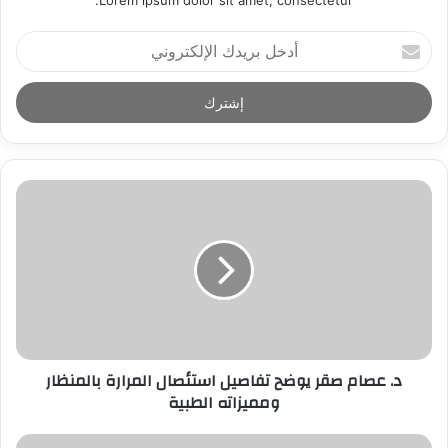
أ
د
خ
ل
ب
ر
ي
د
ك
ا
ل
إ
ل
ك
ت
ر
د. عصام صقر يوضح تفاصيل استئصال المرارة بالمنظار
و
ومميزاته الطبية
ن
ي