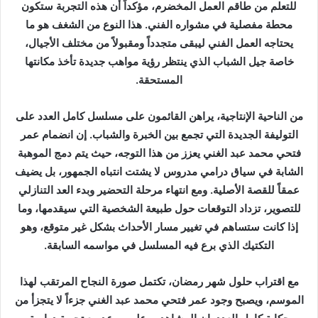
للتعلم من طاقم العمل المخضرم، مؤكداً أن هذه التجربة ستكون
محطة مفصلية في مشواره الفني. هذا النوع من الشغف هو ما
يحتاجه العمل الفني ليبقى متجدداً ومقبولاً من مختلف الأجيال،
خاصة جيل الشباب الذي ينتظر رؤية مواهب جديدة تأخذ مكانتها
المستحقة.
من الناحية الإنتاجية، يراهن القائمون على مسلسل كامل العدد على
التوليفة الجديدة التي تجمع بين الخبرة والشباب. إن انضمام عمر
فتحي محمد عبد الغني يعزز من هذا التوجه، حيث يتم دمج الموهبة
الشابة في سياق درامي مدروس لا يشتت انتباه الجمهور، بل يضيف
عمقاً للقصة الأصلية. ومع انتهاء مرحلة التحضير وبدء العد التنازلي
للتصوير، تزداد التوقعات حول طبيعة الشخصية التي سيقدمها، وما
إذا كانت ستساهم في تغيير مسار الأحداث بشكل غير متوقع، وهو
التكتيك الذي برع فيه المسلسل في مواسمه السابقة.
مع اقتراب حلول شهر رمضان، تكتمل صورة النجاح المرتقب لهذا
الموسم، ويصبح وجود عمر فتحي محمد عبد الغني جزءاً لا يتجزأ من