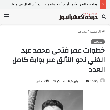
حسن محمد يهنئ اللواء أحمد سمير لتوليه نائب رئيس مباحث السجون
بحث
الق
عن
الرئيسية
/
مشاهير
مشاهير
خطوات عمر فتحي محمد عبد
الغني نحو التألق عبر بوابة كامل
العدد
Khairy
أ
يوليو 5, 2026
73
2 دقائق
ر
س
ل
ب