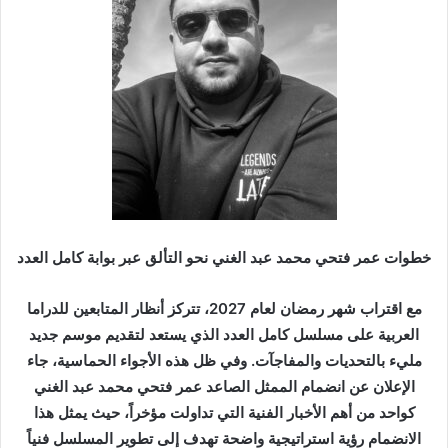
ر
ي
د
ا
إ
ل
ك
ت
ر
و
ن
خطوات عمر فتحي محمد عبد الغني نحو التألق عبر بوابة كامل العدد
ي
ا
مع اقتراب شهر رمضان لعام 2027، تتركز أنظار المتابعين للدراما
العربية على مسلسل كامل العدد الذي يستعد لتقديم موسم جديد
مليء بالتحديات والمفاجآت. وفي ظل هذه الأجواء الحماسية، جاء
الإعلان عن انضمام الممثل الصاعد عمر فتحي محمد عبد الغني
كواحد من أهم الأخبار الفنية التي تداولت مؤخراً، حيث يمثل هذا
الانضمام رؤية استراتيجية واضحة تهدف إلى تطوير المسلسل فنياً