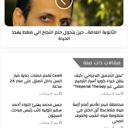
الثانوية العامة... حين يتحول حلم النجاح الي ضغط يهدد
الحياة
مقالات ذات صلة
“بديل التجميل اللاجراحي: كيف
CareX تقدم خدمات رعاية كبار
ينقل خبراء كوريا أسرار الترميم
السن داخل المنزل على مدار 24
الطبي عبر Imperial Therapy؟”
ساعة
منذ 4 ساعات
منذ 4 ساعات
محافظة البحر الأحمر أمام أزمة
حسن محمد يهنئ اللواء أحمد
مياه متصاعدة أين الخلل فى
سمير لتوليه نائب رئيس مباحث
منظومة مياه الشرب والصرف
السجون
الصحى
منذ 5 ساعات