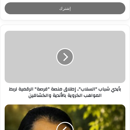
خ
ل
ب
ر
ي
د
ك
ا
ل
إ
ل
ك
ت
ر
بأيدي شباب "السلاب".. إطلاق منصة "فرصة" الرقمية لربط
و
المواهب الكروية بالأندية والكشافين
ن
ي