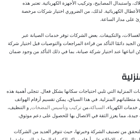
اك، واستبدال المصابيح، وتركيب الأجهزة الكهربائية. تعتبر هذه
ن الأعطال الكهربائية. لذلك، من الضروري اختيار شركات مرخصة
 على مدار الساعة.
لغسالات، والتكييفات. بعض الشركات توفر خدمات الصيانة عبر
 الجيد دائمًا التأكد من قراءة المراجعات والتوصيات قبل اختيار شركة
ن اتباعها عند اختيار شركة صيانة، بما في ذلك التأكد من وجود ضمان
زلية
 المنزلية التي تلبي احتياجات سكانها بشكل فعال. تتجلى أهمية هذه
ة متطلباتهم المنزلية. في هذا السياق، يمكن تقسيم أرقام الهواتف
 خدمات الكهرباء،
السباكة
،من
تركيب وتأسيس المضخات
, و التنظيف،
جيدة، مما يعزز الثقة في الاتصال بها للحصول على دعم موثوق.
لتحقق من تصنيف الشركة وخبرتها، حيث تتوفر العديد من الشركات
ال، يمكن الاطلاع على أرقام مراكز الكهرباء المحلية، التي عادة ما