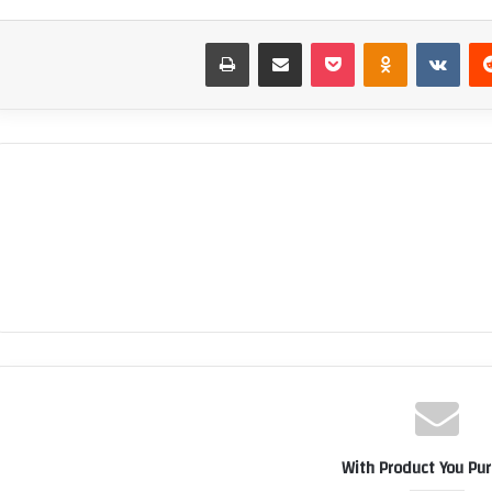
‏Reddit
‏VKontakte
Odnoklassniki
بوكيت
مشاركة عبر البريد
طباعة
With Product You Pu