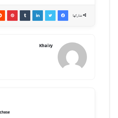
فيسبوك
تويتر
لينكدإن
‏Tumblr
بينتيريست
شاركها
Khairy
rchase