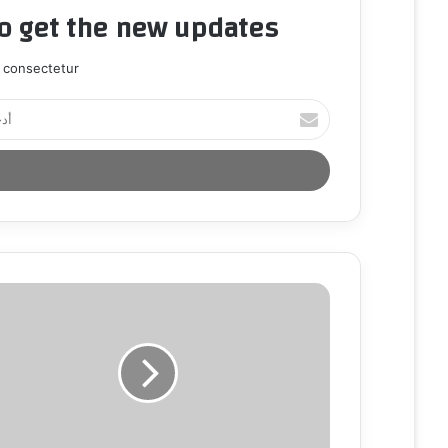
to get the new updates!
 consectetur.
أ
د
خ
ل
ب
ر
ي
د
ك
ا
ل
إ
ل
ك
ت
ر
و