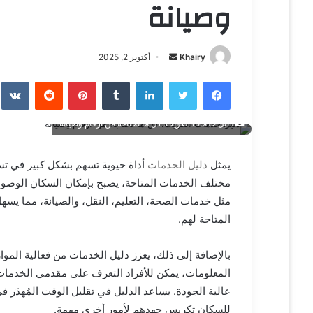
وصيانة
Khairy
أ
أكتوبر 2, 2025
ر
فيسبوك
تويتر
لينكدإن
‏Tumblr
بينتيريست
‏Reddit
‏te
س
ل
ب
دليل خدمات الكويت: كل ما تحتاجه من أرقام وصيانة
ر
ي
يمثل
دليل الخدمات
أداة حيوية تسهم بشكل كبير في تس
د
مختلف الخدمات المتاحة، يصبح بإمكان السكان الوصول إ
ا
مثل خدمات الصحة، التعليم، النقل، والصيانة، مما يسه
إ
المتاحة لهم.
ل
ك
بالإضافة إلى ذلك، يعزز دليل الخدمات من فعالية الموا
ت
المعلومات، يمكن للأفراد التعرف على مقدمي الخدما
ر
عالية الجودة. يساعد الدليل في تقليل الوقت المُهدَر ف
و
للسكان تكريس جهدهم لأمور أخرى مهمة.
ن