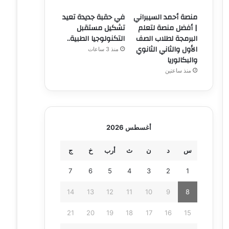
منصة أحمد السيبراني
في حقبة جديدة تعيد
| أفضل منصة لتعلم
تشكيل مستقبل
البرمجة لطلاب الصف
التكنولوجيا الطبية..
الأول والثاني الثانوي
منذ 3 ساعات
والبكالوريا
منذ ساعتين
أغسطس 2026
س
د
ن
ث
أرب
خ
ج
7
6
5
4
3
2
1
14
13
12
11
10
9
8
21
20
19
18
17
16
15