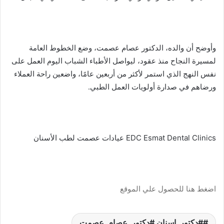
وأوضح أن والده، الدكتور عصام عصمت، وضع الخطوط العامة
لمسيرة النجاح منذ عقود، ليواصل الأطباء الشباب اليوم العمل على
نفس النهج الذي استمر لأكثر من أربعين عامًا، واضعين راحة العملاء
ورضاهم في صدارة أولويات العمل الطبي.
EDC Esmat Dental Clinics عيادات عصمت لطب الأسنان
اضغط هنا للحصول علي الموقع
#دكتور_اسنان #دكتور_عصام_عصمت