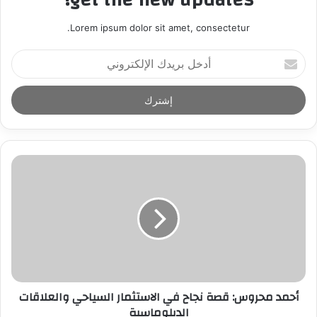
Lorem ipsum dolor sit amet, consectetur.
أ
د
خ
ل
ب
ر
ي
د
ك
ا
ل
إ
ل
ك
ت
ر
أحمد محروس: قصة نجاح في الاستثمار السياحي والعلاقات
و
الدبلوماسية
ن