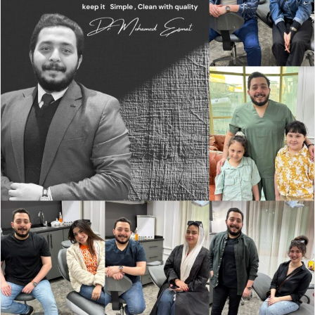
ر
ي
د
ا
إ
ل
ك
ت
ر
و
ن
ي
ا