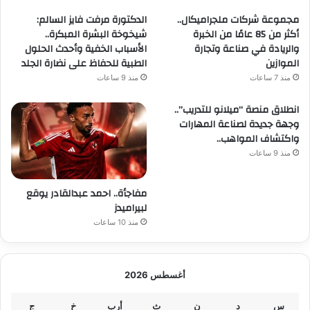
مجموعة شركات ملجراميكال..
الدكتورة مرفت فايز السالم:
أكثر من 85 عامًا من الخبرة
شيخوخة البشرة المبكرة..
والريادة في صناعة وتجارة
الأسباب الخفية وأحدث الحلول
الموازين
الطبية للحفاظ على نضارة الجلد
منذ 7 ساعات
منذ 9 ساعات
انطلاق منصة “ميلانو للتدريب”..
وجهة جديدة لصناعة المهارات
واكتشاف المواهب..
منذ 9 ساعات
مفاجأة.. احمد عبدالقادر يوقع
لبيراميدز
منذ 10 ساعات
أغسطس 2026
س
د
ن
ث
أرب
خ
ج