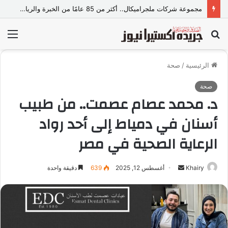
مجموعة شركات ملجراميكال.. أكثر من 85 عامًا من الخبرة والريادة في صناعة وتجارة الموازين
بحث
الق
عن
الرئيسية
/
صحة
صحة
د. محمد عصام عصمت.. من طبيب
أسنان في دمياط إلى أحد رواد
الرعاية الصحية في مصر
Khairy
أ
أغسطس 12, 2025
639
دقيقة واحدة
ر
س
ل
ب