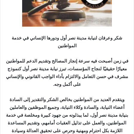
ر
ي
د
ا
إ
ل
شكر وعرفان لنيابة مدينة نصر أول ودورها الإنساني
في خدمة
ك
المواطنين
ت
ر
في زمن أصبحت فيه سرعة إنجاز المصالح وتقديم الدعم للمواطنين
و
معيارًا حقيقيًا لنجاح المؤسسات، تبرز نيابة مدينة نصر أول كنموذج
ن
مشرف في حسن التعامل والالتزام بأداء الواجب القانوني والإنساني
ي
على أكمل وجه.
ا
ويتقدم العديد من المواطنين بخالص الشكر والتقدير إلى السادة
أعضاء النيابة، والسادة وكلاء النيابة، وجميع الموظفين والعاملين
بنيابة مدينة نصر أول، لما يبذلونه من جهود كبيرة ومخلصة في خدمة
المواطنين، والعمل على تذليل العقبات أمامهم، وتقديم المساعدة
اللازمة بكل احترام ومهنية وحرص على تحقيق العدالة وسيادة