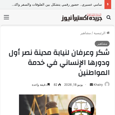
سامي عسيري.. حضور رقمي يتشكل بين الفلوقات والسفر واكتشاف العالم
بحث
الق
عن
الرئيسية
/
مشاهير
مشاهير
شكر وعرفان لنيابة مدينة نصر أول
ودورها الإنساني في خدمة
المواطنين
Khairy
أ
يونيو 18, 2026
82
دقيقة واحدة
ر
س
ل
ب