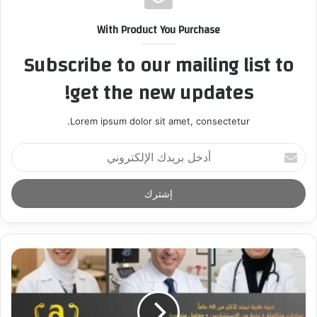
With Product You Purchase
Subscribe to our mailing list to
get the new updates!
Lorem ipsum dolor sit amet, consectetur.
أ
د
خ
ل
ب
ر
ي
د
ك
ا
ل
إ