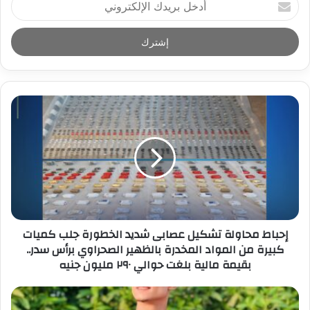
د
خ
ل
ب
ر
ي
د
ك
ا
ل
إ
ل
ك
ت
ر
إحباط محاولة تشكيل عصابى شديد الخطورة جلب كميات
و
كبيرة من المواد المخدرة بالظهير الصحراوي برأس سدر..
ن
بقيمة مالية بلغت حوالي ٢٩٠ مليون جنيه
ي