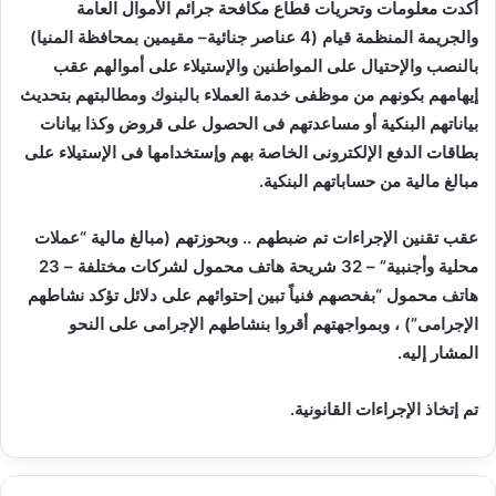
أكدت معلومات وتحريات قطاع مكافحة جرائم الأموال العامة
س
والجريمة المنظمة قيام (4 عناصر جنائية– مقيمين بمحافظة المنيا)
ل
بالنصب والإحتيال على المواطنين والإستيلاء على أموالهم عقب
ب
ر
إيهامهم بكونهم من موظفى خدمة العملاء بالبنوك ومطالبتهم بتحديث
ي
بياناتهم البنكية أو مساعدتهم فى الحصول على قروض وكذا بيانات
د
بطاقات الدفع الإلكترونى الخاصة بهم وإستخدامها فى الإستيلاء على
ا
مبالغ مالية من حساباتهم البنكية.
إ
ل
عقب تقنين الإجراءات تم ضبطهم .. وبحوزتهم (مبالغ مالية “عملات
ك
محلية وأجنبية” – 32 شريحة هاتف محمول لشركات مختلفة – 23
ت
هاتف محمول “بفحصهم فنياً تبين إحتوائهم على دلائل تؤكد نشاطهم
ر
الإجرامى”) ، وبمواجهتهم أقروا بنشاطهم الإجرامى على النحو
و
المشار إليه.
ن
ي
تم إتخاذ الإجراءات القانونية.
ا