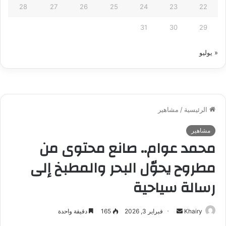
28
27
26
25
24
23
22
31
30
29
« يوليو