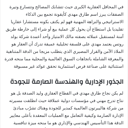
س
في المحافل العقارية الكبرى حيث تتشابك المصالح وتتسارع وتيرة
ل
الصفقات يبرز اسم طارق مهدي كأيقونة تجمع بين الذكاء
ب
ر
الاستراتيجي والنزاهة المهنية فهو لم يكتف بكونه مستشارا عقاريا
ي
تقليديا بل استطاع أن يحول كل عملية بيع أو شراء إلى خارطة طريق
د
آمنة لمستقبل عملائه بصفته مالك الامتياز وأحد أعمدة شركة بولد
ا
روتس يعتمد مهدي على فلسفة تحليلية عميقة تدرك أن العقار هو
إ
الملاذ الآمن والقرار المصيري الذي يتطلب مزيجا من الدقة المتناهية
ل
والمعرفة الشاملة باتجاهات السوق العالمية والمحلية مما منحه قدرة
ك
استثنائية على صناعة فرص استثمارية تحقق عوائد غير مسبوقة
ت
ر
الجذور الإدارية والهندسة الصارمة للجودة
و
ن
لم يكن نجاح طارق مهدي في القطاع العقاري وليد الصدفة بل هو
ي
نتاج تدرج مهني في مؤسسات دولية عملاقة حيث انطلقت مسيرته
ا
من شركة هاليبرتون العالمية كمدير للجودة وهناك تشرّب مبادئ
الإدارة الصارمة وكيفية التعامل مع العمليات المعقدة بأعلى معايير
الدقة هذا التأسيس الهندسي والإداري هو ما منحه ميزة تنافسية