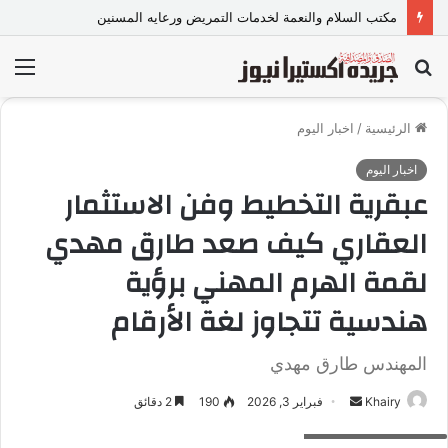
مكتب السلام والنعمة لخدمات التمريض ورعايه المسنين
بحث
الق
عن
الرئيسية
/
اخبار اليوم
اخبار اليوم
عبقرية التخطيط وفن الاستثمار
العقاري كيف صعد طارق مهدي
لقمة الهرم المهني برؤية
هندسية تتجاوز لغة الأرقام
المهندس طارق مهدي
Khairy
أ
فبراير 3, 2026
190
2 دقائق
المهندس طارق مهدي
ر