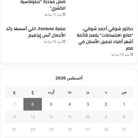
ضمن مبادرة “دبلوماسية
الكشري”
منذ 11 ساعة
دكتور شوقي أحمد شوقي..
منصة Footuno، التي أسسها رائد
“صانع الابتسامات” يتصدر قائمة
الأعمال أنس إبراهيم
أشهر أطباء تجميل الأسنان في
منذ 14 ساعة
مصر
منذ 14 ساعة
أغسطس 2026
س
د
ن
ث
أرب
خ
ج
7
6
5
4
3
2
1
14
13
12
11
10
9
8
21
20
19
18
17
16
15