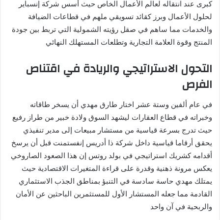
كبرى عند انتقاله لعالم الأعمال الخاص حيث أسس شركة إنسباير
لحلول الأعمال وبرز كقائد تسويقي ملهم في قطاعات الضيافة
والخدمات مما ساهم في صقل رؤيته الشمولية التي تربط بين جودة
المنتج وقوة العلامة التجارية وتطلعات المستهلك النهائي
التحول الاستراتيجي والريادة في اقتناص
الفرص
في عام ألفين وستة عشر اختار طارق مهدي أن يسخر طاقاته
وخبراته في قطاع العقارات ليشهد السوق ولادة خبير من طراز رفيع
حيث تدرج بسرعة قياسية من مستشار مبيعات إلى مدير تنفيذي
يحقق أرقاما قياسية داخل شركة ذا أدريس إنفستمنت قبل أن يرسخ
أقدامه كشريك استراتيجي في بولد روتس إن هذا الصعود الصاروخي
يعكس مرونة ذهنية وقدرة على قراءة المتغيرات الاقتصادية حيث
يمتلك مهدي حاسة سادسة في التنبؤ بمناطق الجذب الاستثماري
القادمة مما جعله المستشار الأول للمستثمرين الباحثين عن الأمان
والربحية في آن واحد