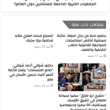
الجمعيات الخيرية الداعمة للمحتاجين حول العالم؟
مقالات ذات صلة
بحضور نخبة من رجال الدولة.. مائدة
المدبلج محمد العنزي مقلد
مستديرة تناقش استراتيجيات
شخصية بيتزا ستيڤ
المواجهة القانونية لخطاب
منذ 23 دقيقة
الكراهية والتطرف
منذ 17 دقيقة
دكتور شوقي أحمد شوقي..
“صانع الابتسامات” يتصدر قائمة
أشهر أطباء تجميل الأسنان في
مصر
منذ 14 ساعة
” كشري ابو طارق” سفيرا لسياحة
الطعام في الشرق الأوسط..
ويستضيف 50 سفيرا ودبلوماسيا
ضمن مبادرة “دبلوماسية