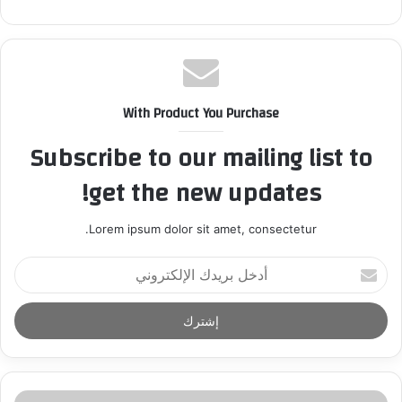
With Product You Purchase
Subscribe to our mailing list to
get the new updates!
Lorem ipsum dolor sit amet, consectetur.
أ
د
خ
ل
ب
ر
ي
د