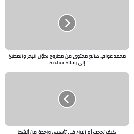
ك
ا
ل
إ
ل
ك
ت
ر
محمد عوام.. صانع محتوى من مطروح يحوّل البحر والمطبخ
و
إلى رسالة سياحية
ن
ي
كيف نجحت أم البراء في تأسيس واحدة من أنشط